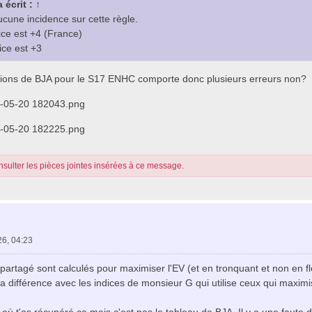
 écrit :
↑
une incidence sur cette règle.
ice est +4 (France)
ice est +3
tions de BJA pour le S17 ENHC comporte donc plusieurs erreurs non?
6-05-20 182043.png
6-05-20 182225.png
sulter les pièces jointes insérées à ce message.
26, 04:23
 partagé sont calculés pour maximiser l'EV (et en tronquant et non en 
 la différence avec les indices de monsieur G qui utilise ceux qui maxi