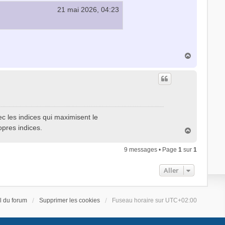
21 mai 2026, 04:23
H
a
u
t
c les indices qui maximisent le
pres indices.
H
a
u
9 messages • Page
1
sur
1
t
Aller
l du forum
Supprimer les cookies
Fuseau horaire sur
UTC+02:00