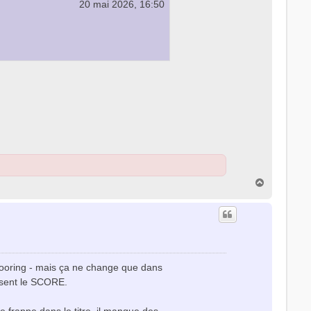
20 mai 2026, 16:50
H
a
u
t
flooring - mais ça ne change que dans
misent le SCORE.