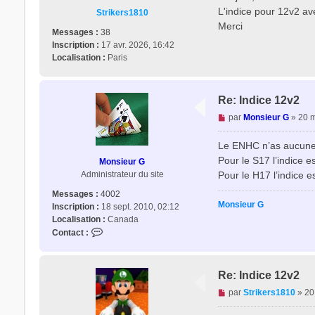
s
L'indice pour 12v2 ave
Strikers1810
a
Merci
g
Messages :
38
e
Inscription :
17 avr. 2026, 16:42
n
Localisation :
Paris
o
n
l
Re: Indice 12v2
u
M
par
Monsieur G
»
20 m
e
s
Le ENHC n’as aucune i
s
Pour le S17 l’indice e
Monsieur G
a
Pour le H17 l’indice e
Administrateur du site
g
e
Messages :
4002
Monsieur G
n
Inscription :
18 sept. 2010, 02:12
o
Localisation :
Canada
n
C
Contact :
l
o
u
n
t
Re: Indice 12v2
a
M
par
Strikers1810
»
20
c
e
t