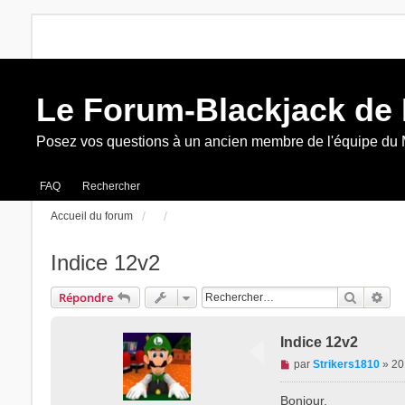
Le Forum-Blackjack de
Posez vos questions à un ancien membre de l'équipe du
FAQ
Rechercher
Accueil du forum
Indice 12v2
Recherc
Rec
Répondre
Indice 12v2
M
par
Strikers1810
»
20
e
s
Bonjour,