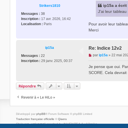
s
ip15a
a écrit
Strikers1810
a
J'ai leur tableau
g
Messages :
38
e
Inscription :
17 avr. 2026, 16:42
n
Pour avoir leur tablea
Localisation :
Paris
o
Merci
n
l
u
ip15a
Re: Indice 12v2
M
par
ip15a
»
22 mai 20
Messages :
22
e
Inscription :
29 janv. 2025, 00:37
s
Je pense que oui. Par
s
SCORE. Cela devrait s
a
g
Répondre
e
n
o
Revenir à « Le HiLo »
n
l
u
Développé par
phpBB
® Forum Software © phpBB Limited
Traduction française officielle
©
Qiaeru
Style
we_universal
created by INVENTEA & v12mike