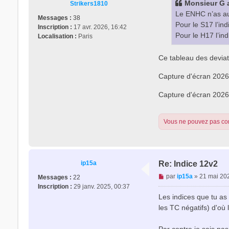
Monsieur G
a
Strikers1810
a
Le ENHC n’as auc
g
Messages :
38
Pour le S17 l’ind
e
Inscription :
17 avr. 2026, 16:42
Pour le H17 l’ind
n
Localisation :
Paris
o
n
Ce tableau des devia
l
u
Capture d'écran 202
Capture d'écran 202
Vous ne pouvez pas con
ip15a
Re: Indice 12v2
M
par
ip15a
»
21 mai 20
Messages :
22
e
Inscription :
29 janv. 2025, 00:37
s
Les indices que tu as
s
les TC négatifs) d'où
a
g