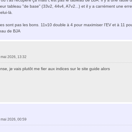
 où t'as récupéré ça mais c'est pas le tableau de BJA. Il y a une faute d
leur tableau "de base" (33v2, 44v4, A7v2...) et il y a carrément une err
elui-là.
ices sont pas les bons. 11v10 double à 4 pour maximiser l'EV et à 11 
leau de BJA
 mai 2026, 13:32
se, je vais plutôt me fier aux indices sur le site guide alors
 mai 2026, 00:59