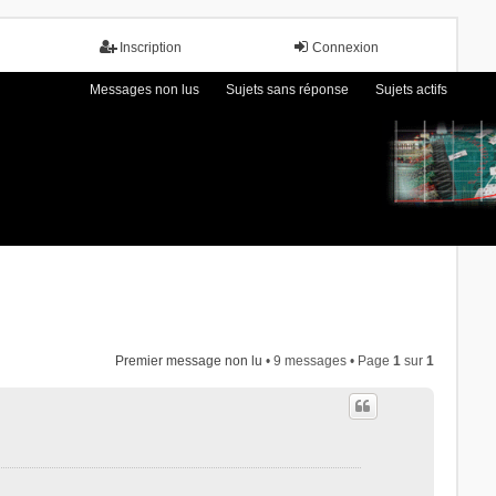
Inscription
Connexion
Messages non lus
Sujets sans réponse
Sujets actifs
Premier message non lu
• 9 messages • Page
1
sur
1