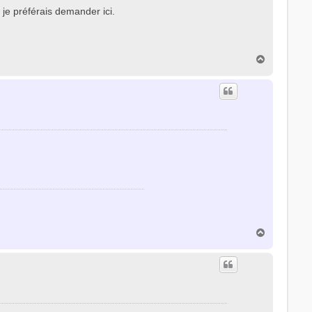
 je préférais demander ici.
H
a
u
t
H
a
u
t