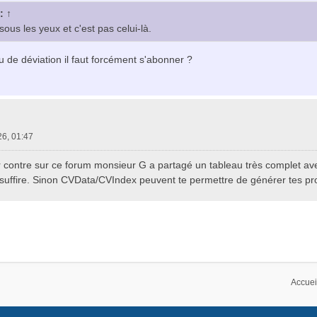
 :
↑
 sous les yeux et c'est pas celui-là.
u de déviation il faut forcément s'abonner ?
26, 01:47
 contre sur ce forum monsieur G a partagé un tableau très complet ave
uffire. Sinon CVData/CVIndex peuvent te permettre de générer tes pro
Accuei