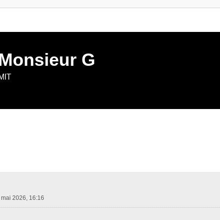
 Monsieur G
 MIT
her
herche avancée
 mai 2026, 16:16