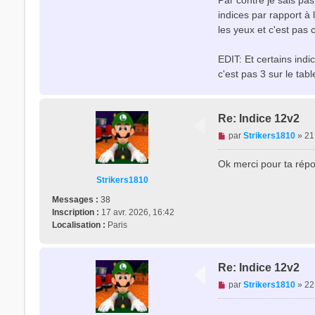
Par contre je sais pas
e
indices par rapport à 
n
o
les yeux et c'est pas c
n
l
EDIT: Et certains ind
u
c'est pas 3 sur le tab
Re: Indice 12v2
M
par
Strikers1810
»
21
e
s
Ok merci pour ta répon
s
Strikers1810
a
g
Messages :
38
e
Inscription :
17 avr. 2026, 16:42
n
Localisation :
Paris
o
n
l
Re: Indice 12v2
u
M
par
Strikers1810
»
22
e
s