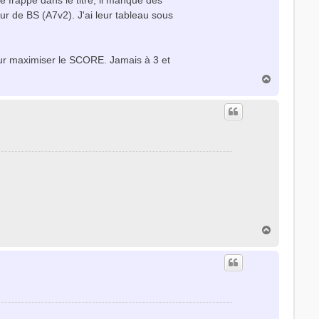
e frappe dans le titre, il manque des
eur de BS (A7v2). J'ai leur tableau sous
pour maximiser le SCORE. Jamais à 3 et
H
a
u
t
H
a
u
t