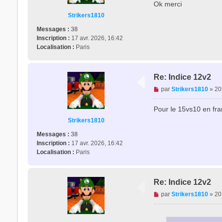
s
Ok merci
e
s
r
Strikers1810
a
M
g
Messages :
38
o
e
Inscription :
17 avr. 2026, 16:42
n
n
Localisation :
Paris
s
o
i
n
e
l
u
Re: Indice 12v2
u
r
M
par
Strikers1810
»
20
G
e
s
Pour le 15vs10 en fra
s
Strikers1810
a
g
Messages :
38
e
Inscription :
17 avr. 2026, 16:42
n
Localisation :
Paris
o
n
l
Re: Indice 12v2
u
M
par
Strikers1810
»
20
e
s
s