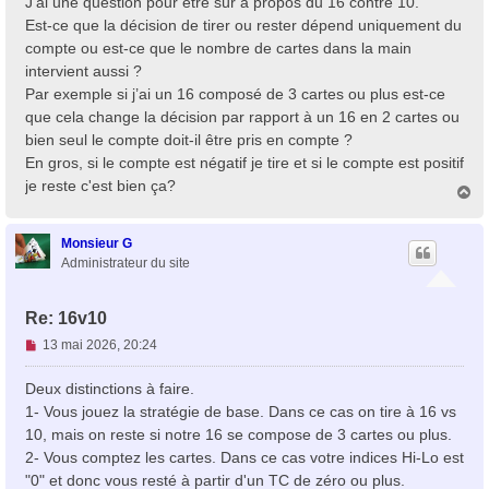
J’ai une question pour être sûr à propos du 16 contre 10.
a
Est-ce que la décision de tirer ou rester dépend uniquement du
g
compte ou est-ce que le nombre de cartes dans la main
e
intervient aussi ?
n
o
Par exemple si j’ai un 16 composé de 3 cartes ou plus est-ce
n
que cela change la décision par rapport à un 16 en 2 cartes ou
l
bien seul le compte doit-il être pris en compte ?
u
En gros, si le compte est négatif je tire et si le compte est positif
je reste c'est bien ça?
H
a
u
t
Monsieur G
Administrateur du site
Re: 16v10
M
13 mai 2026, 20:24
e
s
Deux distinctions à faire.
s
1- Vous jouez la stratégie de base. Dans ce cas on tire à 16 vs
a
10, mais on reste si notre 16 se compose de 3 cartes ou plus.
g
2- Vous comptez les cartes. Dans ce cas votre indices Hi-Lo est
e
"0" et donc vous resté à partir d'un TC de zéro ou plus.
n