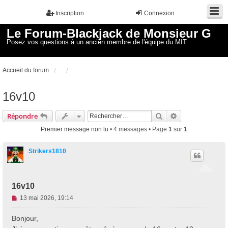
Inscription
Connexion
Le Forum-Blackjack de Monsieur G
Posez vos questions à un ancien membre de l'équipe du MIT
Accueil du forum
16v10
Rechercher
Recherche avan
Répondre
Premier message non lu
• 4 messages • Page
1
sur
1
Strikers1810
16v10
M
13 mai 2026, 19:14
e
s
Bonjour,
s