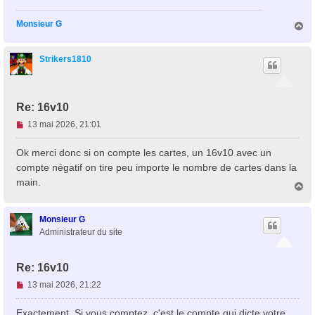
o
n
Monsieur G
H
l
a
u
u
t
Strikers1810
Re: 16v10
M
13 mai 2026, 21:01
e
s
Ok merci donc si on compte les cartes, un 16v10 avec un
s
compte négatif on tire peu importe le nombre de cartes dans la
a
main.
H
g
a
e
u
n
t
Monsieur G
o
Administrateur du site
n
l
u
Re: 16v10
M
13 mai 2026, 21:22
e
s
Exactement. Si vous comptez, c'est le compte qui dicte votre