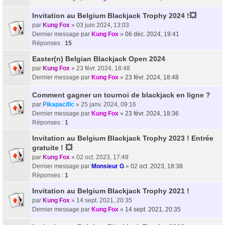
Invitation au Belgium Blackjack Trophy 2024 !💥
par
Kung Fox
» 03 juin 2024, 13:03
Dernier message par
Kung Fox
»
06 déc. 2024, 19:41
Réponses :
15
Easter(n) Belgian Blackjack Open 2024
par
Kung Fox
» 23 févr. 2024, 18:48
Dernier message par
Kung Fox
»
23 févr. 2024, 18:48
Comment gagner un tournoi de blackjack en ligne ?
par
Pikapacific
» 25 janv. 2024, 09:16
Dernier message par
Kung Fox
»
23 févr. 2024, 18:36
Réponses :
1
Invitation au Belgium Blackjack Trophy 2023 ! Entrée
gratuite ! 💥
par
Kung Fox
» 02 oct. 2023, 17:49
Dernier message par
Monsieur G
»
02 oct. 2023, 18:38
Réponses :
1
Invitation au Belgium Blackjack Trophy 2021 !
par
Kung Fox
» 14 sept. 2021, 20:35
Dernier message par
Kung Fox
»
14 sept. 2021, 20:35