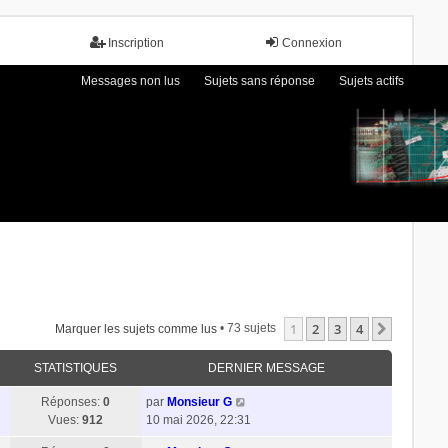
Inscription
Connexion
Messages non lus
Sujets sans réponse
Sujets actifs
1
2
3
4
Suivant
Marquer les sujets comme lus
• 73 sujets
STATISTIQUES
DERNIER MESSAGE
Réponses:
0
par
Monsieur G
Vues:
912
10 mai 2026, 22:31