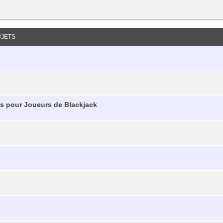
JETS
ls pour Joueurs de Blackjack