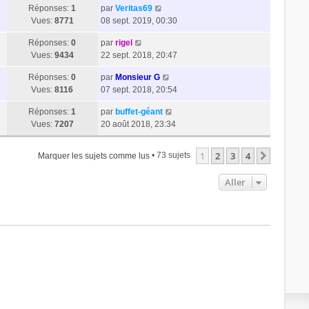
Réponses:
1
par
Veritas69
Vues:
8771
08 sept. 2019, 00:30
Réponses:
0
par
rigel
Vues:
9434
22 sept. 2018, 20:47
Réponses:
0
par
Monsieur G
Vues:
8116
07 sept. 2018, 20:54
Réponses:
1
par
buffet-géant
Vues:
7207
20 août 2018, 23:34
1
2
3
4
Suivant
Marquer les sujets comme lus
• 73 sujets
Aller