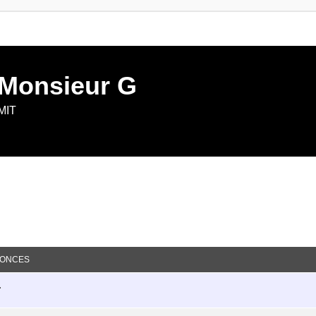
 Monsieur G
 MIT
e avancée
ONCES
.