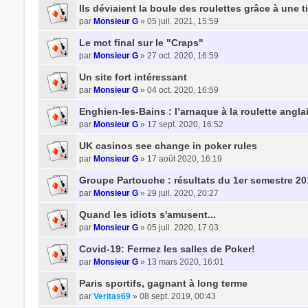
Ils déviaient la boule des roulettes grâce à une t
par
Monsieur G
» 05 juil. 2021, 15:59
Le mot final sur le "Craps"
par
Monsieur G
» 27 oct. 2020, 16:59
Un site fort intéressant
par
Monsieur G
» 04 oct. 2020, 16:59
Enghien-les-Bains : l’arnaque à la roulette angla
par
Monsieur G
» 17 sept. 2020, 16:52
UK casinos see change in poker rules
par
Monsieur G
» 17 août 2020, 16:19
Groupe Partouche : résultats du 1er semestre 20
par
Monsieur G
» 29 juil. 2020, 20:27
Quand les idiots s'amusent...
par
Monsieur G
» 05 juil. 2020, 17:03
Covid-19: Fermez les salles de Poker!
par
Monsieur G
» 13 mars 2020, 16:01
Paris sportifs, gagnant à long terme
par
Veritas69
» 08 sept. 2019, 00:43