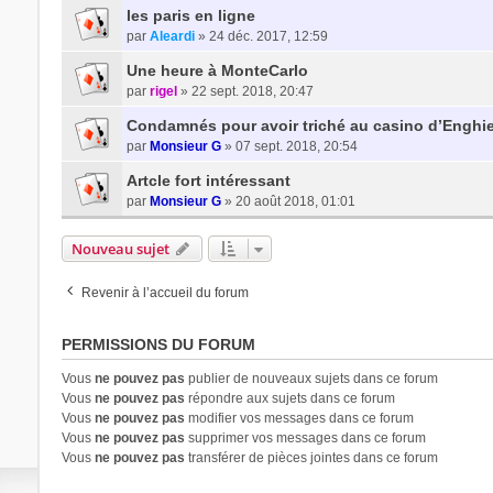
les paris en ligne
par
Aleardi
» 24 déc. 2017, 12:59
Une heure à MonteCarlo
par
rigel
» 22 sept. 2018, 20:47
Condamnés pour avoir triché au casino d’Enghi
par
Monsieur G
» 07 sept. 2018, 20:54
Artcle fort intéressant
par
Monsieur G
» 20 août 2018, 01:01
Nouveau sujet
Revenir à l’accueil du forum
PERMISSIONS DU FORUM
Vous
ne pouvez pas
publier de nouveaux sujets dans ce forum
Vous
ne pouvez pas
répondre aux sujets dans ce forum
Vous
ne pouvez pas
modifier vos messages dans ce forum
Vous
ne pouvez pas
supprimer vos messages dans ce forum
Vous
ne pouvez pas
transférer de pièces jointes dans ce forum