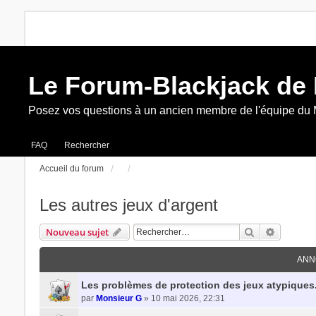
Le Forum-Blackjack de
Posez vos questions à un ancien membre de l'équipe du
FAQ
Rechercher
Accueil du forum
Les autres jeux d'argent
Rechercher
Recherch
Nouveau sujet
ANN
Les problèmes de protection des jeux atypiques
par
Monsieur G
» 10 mai 2026, 22:31