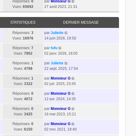
Réponses:
0
par
Monsieur G
Vues:
65692
27 août 2023, 21:31
STATISTIQUES
DERNIER MESSAGE
Réponses:
3
par
Juliette
Vues:
16976
14 juin 2026, 19:50
Réponses:
7
par
fufu
Vues:
7802
02 janv. 2026, 18:05
Réponses:
1
par
Juliette
Vues:
4798
22 sept. 2025, 17:54
Réponses:
1
par
Monsieur G
Vues:
3322
02 juil. 2025, 23:45
Réponses:
0
par
Monsieur G
Vues:
4072
12 avr. 2024, 14:35
Réponses:
0
par
Monsieur G
Vues:
3425
16 mai 2023, 15:21
Réponses:
0
par
Monsieur G
Vues:
6150
02 nov. 2021, 18:40