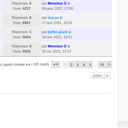
Réponses:
0
par
Monsieur G
Vues:
4237
09 janv. 2022, 17:06
Réponses:
0
par
macau
Vues:
6061
27 nov. 2021, 16:20
Réponses:
1
par
buffet-géant
Vues:
5004
24 nov. 2021, 19:51
Réponses:
8
par
Monsieur G
Vues:
9934
29 oct. 2021, 15:37
Page
1
sur
10
1
2
3
4
5
10
Suivant
es sujets comme lus
• 195 sujets
…
Aller