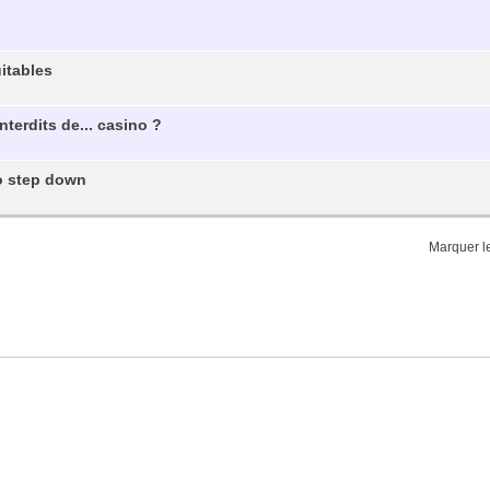
itables
terdits de... casino ?
o step down
Marquer l