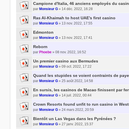
Campione d'Italia, 46 anciens employés du casi
par
Monsieur G
» 14 déc. 2022, 16:28
Ras Al-Khaimah to host UAE’s first casino
par
Monsieur G
» 13 nov. 2022, 17:55
Edmonton
par
Monsieur G
» 13 nov. 2022, 17:41
Reborn
par
Phoebe
» 08 nov. 2022, 16:52
Un premier casino aux Bermudes
par
Monsieur G
» 09 oct. 2022, 17:22
Quand les stupides se voient contraints de payer
par
Monsieur G
» 25 août 2022, 14:58
En sursis, les casinos de Macao finissent par fe
par
Monsieur G
» 14 juil. 2022, 00:44
Crown Resorts found unfit to run casino in West
par
Monsieur G
» 24 mars 2022, 20:59
Bientôt un Las Vegas dans les Pyrénées ?
par
Monsieur G
» 27 janv. 2022, 15:37