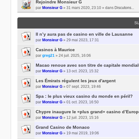
Rejoindre Monsieur G
par
Monsieur G
» 31 mars 2020, 23:10 » dans
Discutons...
SU
Il n’y aura pas de casino en ville de Lausanne
par
Monsieur G
» 29 mai 2023, 17:31
Casinos à Maurice
par
greg21
» 24 juil. 2025, 16:06
Macao renoue avec son titre de capitale mondial
par
Monsieur G
» 13 oct. 2023, 15:32
Les Émirats régulent les jeux d'argent
par
Monsieur G
» 07 sept. 2023, 19:46
Spa : le plus vieux casino du monde en péril?
par
Monsieur G
» 01 oct. 2023, 16:50
Chypre inaugure le «plus grand» casino d’Europ
par
Monsieur G
» 12 juil. 2023, 15:16
Grand Casino de Monaco
par
Monsieur G
» 19 mai 2019, 19:06