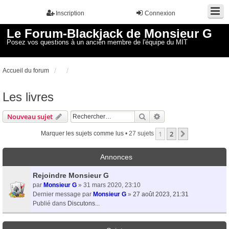
Inscription
Connexion
Le Forum-Blackjack de Monsieur G
Posez vos questions à un ancien membre de l'équipe du MIT
Accueil du forum
Les livres
Rechercher
Recherche avancée
Nouveau sujet
1
2
Suivant
Marquer les sujets comme lus
• 27 sujets
Annonces
Rejoindre Monsieur G
par
Monsieur G
» 31 mars 2020, 23:10
Dernier message par
Monsieur G
»
27 août 2023, 21:31
Publié dans
Discutons...