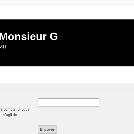
 Monsieur G
 MIT
re compte. Si vous
l s’agit de