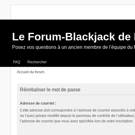
Le Forum-Blackjack de
Posez vos questions à un ancien membre de l'équipe du
FAQ
Rechercher
Accueil du forum
Réinitialiser le mot de passe
Adresse de courriel :
Cette adresse doit correspondre à l’adresse de courriel associée à vot
ne l’avez jamais modifié depuis le panneau de contrôle de l’utilisateur, i
l’adresse de courriel que vous avez spécifiée lors de votre inscription.