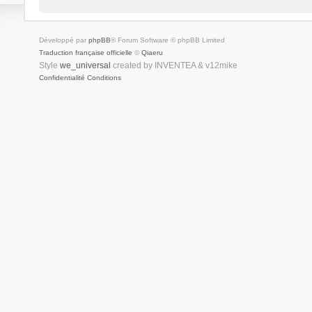
Développé par
phpBB
® Forum Software © phpBB Limited
Traduction française officielle
©
Qiaeru
Style
we_universal
created by INVENTEA & v12mike
Confidentialité
Conditions