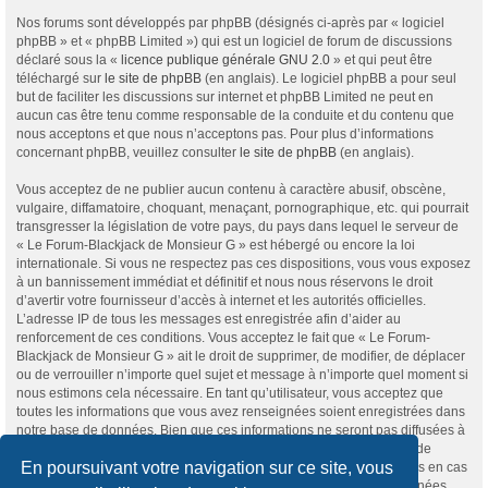
Nos forums sont développés par phpBB (désignés ci-après par « logiciel
phpBB » et « phpBB Limited ») qui est un logiciel de forum de discussions
déclaré sous la «
licence publique générale GNU 2.0
» et qui peut être
téléchargé sur
le site de phpBB
(en anglais). Le logiciel phpBB a pour seul
but de faciliter les discussions sur internet et phpBB Limited ne peut en
aucun cas être tenu comme responsable de la conduite et du contenu que
nous acceptons et que nous n’acceptons pas. Pour plus d’informations
concernant phpBB, veuillez consulter
le site de phpBB
(en anglais).
Vous acceptez de ne publier aucun contenu à caractère abusif, obscène,
vulgaire, diffamatoire, choquant, menaçant, pornographique, etc. qui pourrait
transgresser la législation de votre pays, du pays dans lequel le serveur de
« Le Forum-Blackjack de Monsieur G » est hébergé ou encore la loi
internationale. Si vous ne respectez pas ces dispositions, vous vous exposez
à un bannissement immédiat et définitif et nous nous réservons le droit
d’avertir votre fournisseur d’accès à internet et les autorités officielles.
L’adresse IP de tous les messages est enregistrée afin d’aider au
renforcement de ces conditions. Vous acceptez le fait que « Le Forum-
Blackjack de Monsieur G » ait le droit de supprimer, de modifier, de déplacer
ou de verrouiller n’importe quel sujet et message à n’importe quel moment si
nous estimons cela nécessaire. En tant qu’utilisateur, vous acceptez que
toutes les informations que vous avez renseignées soient enregistrées dans
notre base de données. Bien que ces informations ne seront pas diffusées à
une tierce partie sans votre consentement, ni « Le Forum-Blackjack de
En poursuivant votre navigation sur ce site, vous
Monsieur G », ni phpBB, ne pourront être tenus comme responsables en cas
de tentative de piratage informatique visant à compromettre vos données.