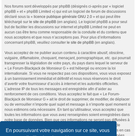
Nos forums sont développés par phpBB (désignés ci-après par « logiciel
phpBB » et « phpBB Limited ») qui est un logiciel de forum de discussions
déclaré sous la «
licence publique générale GNU 2.0
» et qui peut être
téléchargé sur
le site de phpBB
(en anglais). Le logiciel phpBB a pour seul
but de faciliter les discussions sur internet et phpBB Limited ne peut en
aucun cas être tenu comme responsable de la conduite et du contenu que
nous acceptons et que nous n’acceptons pas. Pour plus d’informations
concernant phpBB, veuillez consulter
le site de phpBB
(en anglais).
Vous acceptez de ne publier aucun contenu à caractère abusif, obscène,
vulgaire, diffamatoire, choquant, menaçant, pornographique, etc. qui pourrait
transgresser la législation de votre pays, du pays dans lequel le serveur de
« Le Forum-Blackjack de Monsieur G » est hébergé ou encore la loi
internationale. Si vous ne respectez pas ces dispositions, vous vous exposez
à un bannissement immédiat et définitif et nous nous réservons le droit
d’avertir votre fournisseur d’accès à internet et les autorités officielles.
L’adresse IP de tous les messages est enregistrée afin d’aider au
renforcement de ces conditions. Vous acceptez le fait que « Le Forum-
Blackjack de Monsieur G » ait le droit de supprimer, de modifier, de déplacer
ou de verrouiller n’importe quel sujet et message à n’importe quel moment si
nous estimons cela nécessaire. En tant qu’utilisateur, vous acceptez que
toutes les informations que vous avez renseignées soient enregistrées dans
notre base de données. Bien que ces informations ne seront pas diffusées à
une tierce partie sans votre consentement, ni « Le Forum-Blackjack de
En poursuivant votre navigation sur ce site, vous
Monsieur G », ni phpBB, ne pourront être tenus comme responsables en cas
de tentative de piratage informatique visant à compromettre vos données.