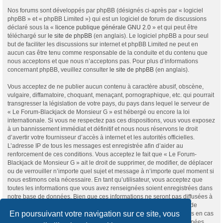
Nos forums sont développés par phpBB (désignés ci-après par « logiciel
phpBB » et « phpBB Limited ») qui est un logiciel de forum de discussions
déclaré sous la «
licence publique générale GNU 2.0
» et qui peut être
téléchargé sur
le site de phpBB
(en anglais). Le logiciel phpBB a pour seul
but de faciliter les discussions sur internet et phpBB Limited ne peut en
aucun cas être tenu comme responsable de la conduite et du contenu que
nous acceptons et que nous n’acceptons pas. Pour plus d’informations
concernant phpBB, veuillez consulter
le site de phpBB
(en anglais).
Vous acceptez de ne publier aucun contenu à caractère abusif, obscène,
vulgaire, diffamatoire, choquant, menaçant, pornographique, etc. qui pourrait
transgresser la législation de votre pays, du pays dans lequel le serveur de
« Le Forum-Blackjack de Monsieur G » est hébergé ou encore la loi
internationale. Si vous ne respectez pas ces dispositions, vous vous exposez
à un bannissement immédiat et définitif et nous nous réservons le droit
d’avertir votre fournisseur d’accès à internet et les autorités officielles.
L’adresse IP de tous les messages est enregistrée afin d’aider au
renforcement de ces conditions. Vous acceptez le fait que « Le Forum-
Blackjack de Monsieur G » ait le droit de supprimer, de modifier, de déplacer
ou de verrouiller n’importe quel sujet et message à n’importe quel moment si
nous estimons cela nécessaire. En tant qu’utilisateur, vous acceptez que
toutes les informations que vous avez renseignées soient enregistrées dans
notre base de données. Bien que ces informations ne seront pas diffusées à
une tierce partie sans votre consentement, ni « Le Forum-Blackjack de
En poursuivant votre navigation sur ce site, vous
Monsieur G », ni phpBB, ne pourront être tenus comme responsables en cas
de tentative de piratage informatique visant à compromettre vos données.