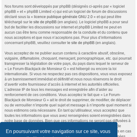
Nos forums sont développés par phpBB (désignés ci-après par « logiciel
phpBB » et « phpBB Limited ») qui est un logiciel de forum de discussions
déclaré sous la «
licence publique générale GNU 2.0
» et qui peut être
téléchargé sur
le site de phpBB
(en anglais). Le logiciel phpBB a pour seul
but de faciliter les discussions sur internet et phpBB Limited ne peut en
aucun cas être tenu comme responsable de la conduite et du contenu que
nous acceptons et que nous n’acceptons pas. Pour plus d’informations
concernant phpBB, veuillez consulter
le site de phpBB
(en anglais).
Vous acceptez de ne publier aucun contenu à caractère abusif, obscène,
vulgaire, diffamatoire, choquant, menaçant, pornographique, etc. qui pourrait
transgresser la législation de votre pays, du pays dans lequel le serveur de
« Le Forum-Blackjack de Monsieur G » est hébergé ou encore la loi
internationale. Si vous ne respectez pas ces dispositions, vous vous exposez
à un bannissement immédiat et définitif et nous nous réservons le droit
d’avertir votre fournisseur d’accès à internet et les autorités officielles.
L’adresse IP de tous les messages est enregistrée afin d’aider au
renforcement de ces conditions. Vous acceptez le fait que « Le Forum-
Blackjack de Monsieur G » ait le droit de supprimer, de modifier, de déplacer
ou de verrouiller n’importe quel sujet et message à n’importe quel moment si
nous estimons cela nécessaire. En tant qu’utilisateur, vous acceptez que
toutes les informations que vous avez renseignées soient enregistrées dans
notre base de données. Bien que ces informations ne seront pas diffusées à
une tierce partie sans votre consentement, ni « Le Forum-Blackjack de
En poursuivant votre navigation sur ce site, vous
Monsieur G », ni phpBB, ne pourront être tenus comme responsables en cas
de tentative de piratage informatique visant à compromettre vos données.