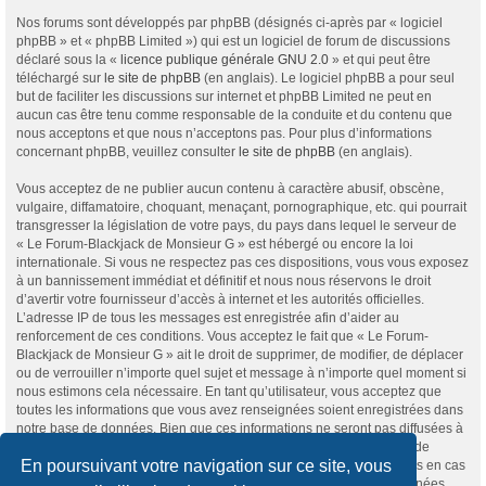
Nos forums sont développés par phpBB (désignés ci-après par « logiciel
phpBB » et « phpBB Limited ») qui est un logiciel de forum de discussions
déclaré sous la «
licence publique générale GNU 2.0
» et qui peut être
téléchargé sur
le site de phpBB
(en anglais). Le logiciel phpBB a pour seul
but de faciliter les discussions sur internet et phpBB Limited ne peut en
aucun cas être tenu comme responsable de la conduite et du contenu que
nous acceptons et que nous n’acceptons pas. Pour plus d’informations
concernant phpBB, veuillez consulter
le site de phpBB
(en anglais).
Vous acceptez de ne publier aucun contenu à caractère abusif, obscène,
vulgaire, diffamatoire, choquant, menaçant, pornographique, etc. qui pourrait
transgresser la législation de votre pays, du pays dans lequel le serveur de
« Le Forum-Blackjack de Monsieur G » est hébergé ou encore la loi
internationale. Si vous ne respectez pas ces dispositions, vous vous exposez
à un bannissement immédiat et définitif et nous nous réservons le droit
d’avertir votre fournisseur d’accès à internet et les autorités officielles.
L’adresse IP de tous les messages est enregistrée afin d’aider au
renforcement de ces conditions. Vous acceptez le fait que « Le Forum-
Blackjack de Monsieur G » ait le droit de supprimer, de modifier, de déplacer
ou de verrouiller n’importe quel sujet et message à n’importe quel moment si
nous estimons cela nécessaire. En tant qu’utilisateur, vous acceptez que
toutes les informations que vous avez renseignées soient enregistrées dans
notre base de données. Bien que ces informations ne seront pas diffusées à
une tierce partie sans votre consentement, ni « Le Forum-Blackjack de
En poursuivant votre navigation sur ce site, vous
Monsieur G », ni phpBB, ne pourront être tenus comme responsables en cas
de tentative de piratage informatique visant à compromettre vos données.