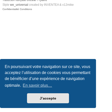
Traduction française officielle
©
Qiaeru
Style
we_universal
created by INVENTEA & v12mike
Confidentialité
Conditions
En poursuivant votre navigation sur ce site, vous
acceptez l’utilisation de cookies vous permettant
de bénéficier d’une expérience de navigation
optimale.
En savoir plus…
J’accepte