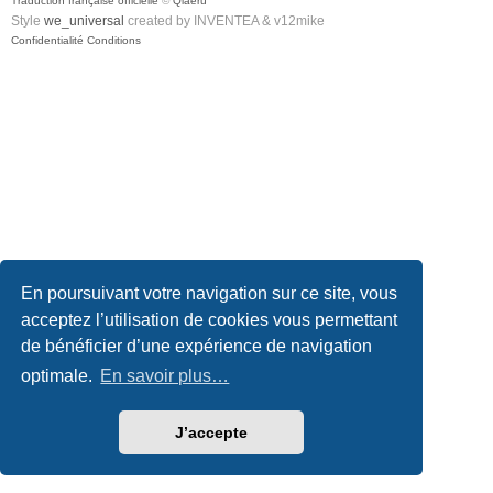
Traduction française officielle
©
Qiaeru
Style
we_universal
created by INVENTEA & v12mike
Confidentialité
Conditions
En poursuivant votre navigation sur ce site, vous
acceptez l’utilisation de cookies vous permettant
de bénéficier d’une expérience de navigation
optimale.
En savoir plus…
J’accepte