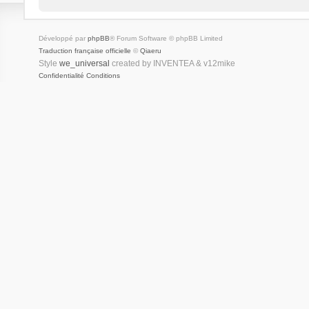
Développé par
phpBB
® Forum Software © phpBB Limited
Traduction française officielle
©
Qiaeru
Style
we_universal
created by INVENTEA & v12mike
Confidentialité
Conditions