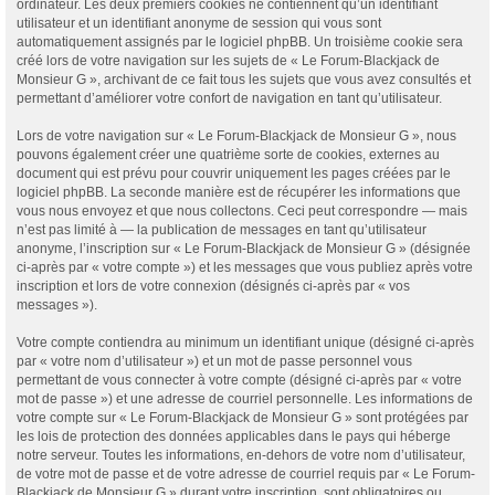
ordinateur. Les deux premiers cookies ne contiennent qu’un identifiant
utilisateur et un identifiant anonyme de session qui vous sont
automatiquement assignés par le logiciel phpBB. Un troisième cookie sera
créé lors de votre navigation sur les sujets de « Le Forum-Blackjack de
Monsieur G », archivant de ce fait tous les sujets que vous avez consultés et
permettant d’améliorer votre confort de navigation en tant qu’utilisateur.
Lors de votre navigation sur « Le Forum-Blackjack de Monsieur G », nous
pouvons également créer une quatrième sorte de cookies, externes au
document qui est prévu pour couvrir uniquement les pages créées par le
logiciel phpBB. La seconde manière est de récupérer les informations que
vous nous envoyez et que nous collectons. Ceci peut correspondre — mais
n’est pas limité à — la publication de messages en tant qu’utilisateur
anonyme, l’inscription sur « Le Forum-Blackjack de Monsieur G » (désignée
ci-après par « votre compte ») et les messages que vous publiez après votre
inscription et lors de votre connexion (désignés ci-après par « vos
messages »).
Votre compte contiendra au minimum un identifiant unique (désigné ci-après
par « votre nom d’utilisateur ») et un mot de passe personnel vous
permettant de vous connecter à votre compte (désigné ci-après par « votre
mot de passe ») et une adresse de courriel personnelle. Les informations de
votre compte sur « Le Forum-Blackjack de Monsieur G » sont protégées par
les lois de protection des données applicables dans le pays qui héberge
notre serveur. Toutes les informations, en-dehors de votre nom d’utilisateur,
de votre mot de passe et de votre adresse de courriel requis par « Le Forum-
Blackjack de Monsieur G » durant votre inscription, sont obligatoires ou