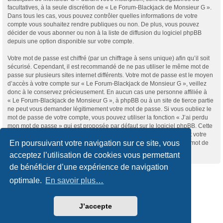
facultatives, à la seule discrétion de « Le Forum-Blackjack de Monsieur G ».
Dans tous les cas, vous pouvez contrôler quelles informations de votre
compte vous souhaitez rendre publiques ou non. De plus, vous pouvez
décider de vous abonner ou non à la liste de diffusion du logiciel phpBB
depuis une option disponible sur votre compte.
Votre mot de passe est chiffré (par un chiffrage à sens unique) afin qu’il soit
sécurisé. Cependant, il est recommandé de ne pas utiliser le même mot de
passe sur plusieurs sites internet différents. Votre mot de passe est le moyen
d’accès à votre compte sur « Le Forum-Blackjack de Monsieur G », veillez
donc à le conservez précieusement. En aucun cas une personne affiliée à
« Le Forum-Blackjack de Monsieur G », à phpBB ou à un site de tierce partie
ne peut vous demander légitimement votre mot de passe. Si vous oubliez le
mot de passe de votre compte, vous pouvez utiliser la fonction « J’ai perdu
mon mot de passe » qui est proposée par défaut sur le logiciel phpBB. Cette
fonctionnalité vous demandera de spécifier votre nom d’utilisateur et votre
En poursuivant votre navigation sur ce site, vous
adresse de courriel et le logiciel phpBB générera alors un nouveau mot de
passe afin que vous puissiez reprendre le contrôle de votre compte.
acceptez l’utilisation de cookies vous permettant
de bénéficier d’une expérience de navigation
Accueil du forum
optimale.
En savoir plus…
Développé par
phpBB
® Forum Software © phpBB Limited
J’accepte
Traduction française officielle
©
Qiaeru
Style
we_universal
created by INVENTEA & v12mike