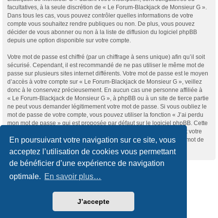
facultatives, à la seule discrétion de « Le Forum-Blackjack de Monsieur G ».
Dans tous les cas, vous pouvez contrôler quelles informations de votre
compte vous souhaitez rendre publiques ou non. De plus, vous pouvez
décider de vous abonner ou non à la liste de diffusion du logiciel phpBB
depuis une option disponible sur votre compte.
Votre mot de passe est chiffré (par un chiffrage à sens unique) afin qu’il soit
sécurisé. Cependant, il est recommandé de ne pas utiliser le même mot de
passe sur plusieurs sites internet différents. Votre mot de passe est le moyen
d’accès à votre compte sur « Le Forum-Blackjack de Monsieur G », veillez
donc à le conservez précieusement. En aucun cas une personne affiliée à
« Le Forum-Blackjack de Monsieur G », à phpBB ou à un site de tierce partie
ne peut vous demander légitimement votre mot de passe. Si vous oubliez le
mot de passe de votre compte, vous pouvez utiliser la fonction « J’ai perdu
mon mot de passe » qui est proposée par défaut sur le logiciel phpBB. Cette
fonctionnalité vous demandera de spécifier votre nom d’utilisateur et votre
En poursuivant votre navigation sur ce site, vous
adresse de courriel et le logiciel phpBB générera alors un nouveau mot de
passe afin que vous puissiez reprendre le contrôle de votre compte.
acceptez l’utilisation de cookies vous permettant
de bénéficier d’une expérience de navigation
Accueil du forum
optimale.
En savoir plus…
Développé par
phpBB
® Forum Software © phpBB Limited
J’accepte
Traduction française officielle
©
Qiaeru
Style
we_universal
created by INVENTEA & v12mike