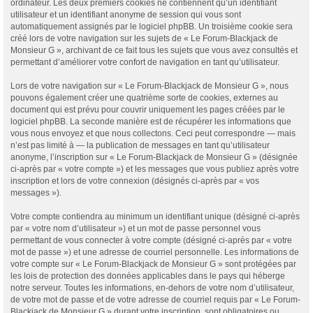
ordinateur. Les deux premiers cookies ne contiennent qu’un identifiant
utilisateur et un identifiant anonyme de session qui vous sont
automatiquement assignés par le logiciel phpBB. Un troisième cookie sera
créé lors de votre navigation sur les sujets de « Le Forum-Blackjack de
Monsieur G », archivant de ce fait tous les sujets que vous avez consultés et
permettant d’améliorer votre confort de navigation en tant qu’utilisateur.
Lors de votre navigation sur « Le Forum-Blackjack de Monsieur G », nous
pouvons également créer une quatrième sorte de cookies, externes au
document qui est prévu pour couvrir uniquement les pages créées par le
logiciel phpBB. La seconde manière est de récupérer les informations que
vous nous envoyez et que nous collectons. Ceci peut correspondre — mais
n’est pas limité à — la publication de messages en tant qu’utilisateur
anonyme, l’inscription sur « Le Forum-Blackjack de Monsieur G » (désignée
ci-après par « votre compte ») et les messages que vous publiez après votre
inscription et lors de votre connexion (désignés ci-après par « vos
messages »).
Votre compte contiendra au minimum un identifiant unique (désigné ci-après
par « votre nom d’utilisateur ») et un mot de passe personnel vous
permettant de vous connecter à votre compte (désigné ci-après par « votre
mot de passe ») et une adresse de courriel personnelle. Les informations de
votre compte sur « Le Forum-Blackjack de Monsieur G » sont protégées par
les lois de protection des données applicables dans le pays qui héberge
notre serveur. Toutes les informations, en-dehors de votre nom d’utilisateur,
de votre mot de passe et de votre adresse de courriel requis par « Le Forum-
Blackjack de Monsieur G » durant votre inscription, sont obligatoires ou