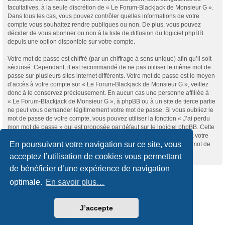
facultatives, à la seule discrétion de « Le Forum-Blackjack de Monsieur G ».
Dans tous les cas, vous pouvez contrôler quelles informations de votre
compte vous souhaitez rendre publiques ou non. De plus, vous pouvez
décider de vous abonner ou non à la liste de diffusion du logiciel phpBB
depuis une option disponible sur votre compte.
Votre mot de passe est chiffré (par un chiffrage à sens unique) afin qu’il soit
sécurisé. Cependant, il est recommandé de ne pas utiliser le même mot de
passe sur plusieurs sites internet différents. Votre mot de passe est le moyen
d’accès à votre compte sur « Le Forum-Blackjack de Monsieur G », veillez
donc à le conservez précieusement. En aucun cas une personne affiliée à
« Le Forum-Blackjack de Monsieur G », à phpBB ou à un site de tierce partie
ne peut vous demander légitimement votre mot de passe. Si vous oubliez le
mot de passe de votre compte, vous pouvez utiliser la fonction « J’ai perdu
mon mot de passe » qui est proposée par défaut sur le logiciel phpBB. Cette
fonctionnalité vous demandera de spécifier votre nom d’utilisateur et votre
En poursuivant votre navigation sur ce site, vous
adresse de courriel et le logiciel phpBB générera alors un nouveau mot de
passe afin que vous puissiez reprendre le contrôle de votre compte.
acceptez l’utilisation de cookies vous permettant
de bénéficier d’une expérience de navigation
Accueil du forum
optimale.
En savoir plus…
Développé par
phpBB
® Forum Software © phpBB Limited
J’accepte
Traduction française officielle
©
Qiaeru
Style
we_universal
created by INVENTEA & v12mike