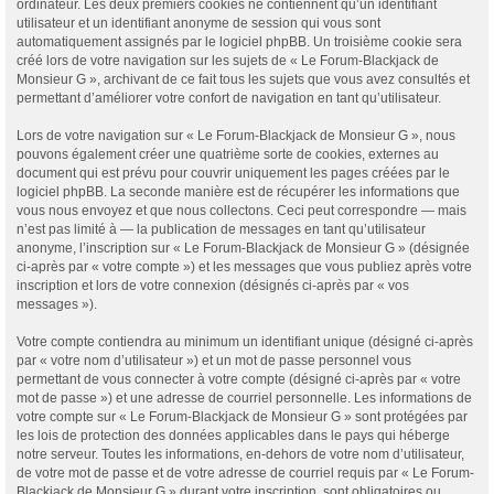
ordinateur. Les deux premiers cookies ne contiennent qu’un identifiant
utilisateur et un identifiant anonyme de session qui vous sont
automatiquement assignés par le logiciel phpBB. Un troisième cookie sera
créé lors de votre navigation sur les sujets de « Le Forum-Blackjack de
Monsieur G », archivant de ce fait tous les sujets que vous avez consultés et
permettant d’améliorer votre confort de navigation en tant qu’utilisateur.
Lors de votre navigation sur « Le Forum-Blackjack de Monsieur G », nous
pouvons également créer une quatrième sorte de cookies, externes au
document qui est prévu pour couvrir uniquement les pages créées par le
logiciel phpBB. La seconde manière est de récupérer les informations que
vous nous envoyez et que nous collectons. Ceci peut correspondre — mais
n’est pas limité à — la publication de messages en tant qu’utilisateur
anonyme, l’inscription sur « Le Forum-Blackjack de Monsieur G » (désignée
ci-après par « votre compte ») et les messages que vous publiez après votre
inscription et lors de votre connexion (désignés ci-après par « vos
messages »).
Votre compte contiendra au minimum un identifiant unique (désigné ci-après
par « votre nom d’utilisateur ») et un mot de passe personnel vous
permettant de vous connecter à votre compte (désigné ci-après par « votre
mot de passe ») et une adresse de courriel personnelle. Les informations de
votre compte sur « Le Forum-Blackjack de Monsieur G » sont protégées par
les lois de protection des données applicables dans le pays qui héberge
notre serveur. Toutes les informations, en-dehors de votre nom d’utilisateur,
de votre mot de passe et de votre adresse de courriel requis par « Le Forum-
Blackjack de Monsieur G » durant votre inscription, sont obligatoires ou