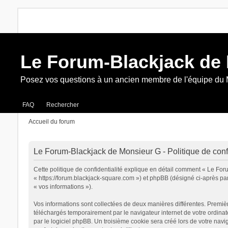
Le Forum-Blackjack de
Posez vos questions à un ancien membre de l'équipe du
FAQ
Rechercher
Accueil du forum
Le Forum-Blackjack de Monsieur G - Politique de confi
Cette politique de confidentialité explique en détail comment « Le For
« https://forum.blackjack-square.com ») et phpBB (désigné ci-après par «
« vos informations »).
Vos informations sont collectées de deux manières différentes. Premiè
téléchargés temporairement par le navigateur internet de votre ordinat
par le logiciel phpBB. Un troisième cookie sera créé lors de votre navi