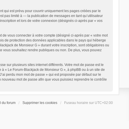
t qui est prévu pour couvrir uniquement les pages créées par le
 pas limité à — la publication de messages en tant qu’utilisateur
nscription et lors de votre connexion (désignés ci-après par « vos
t de vous connecter à votre compte (désigné ci-après par « votre mot
lois de protection des données applicables dans le pays qui héberge
lackjack de Monsieur G » durant votre inscription, sont obligatoires ou
mpte vous souhaitez rendre publiques ou non. De plus, vous pouvez
e sur plusieurs sites internet différents. Votre mot de passe est le
e à « Le Forum-Blackjack de Monsieur G », à phpBB ou à un site de
 J’ai perdu mon mot de passe » qui est proposée par défaut sur le
 un nouveau mot de passe afin que vous puissiez reprendre le contrôle
l du forum
Supprimer les cookies
Fuseau horaire sur
UTC+02:00