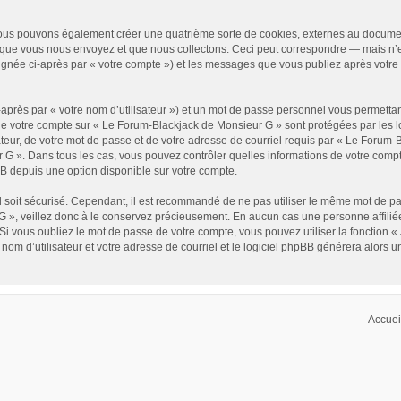
ous pouvons également créer une quatrième sorte de cookies, externes au documen
que vous nous envoyez et que nous collectons. Ceci peut correspondre — mais n’est
gnée ci-après par « votre compte ») et les messages que vous publiez après votre i
après par « votre nom d’utilisateur ») et un mot de passe personnel vous permettan
 de votre compte sur « Le Forum-Blackjack de Monsieur G » sont protégées par les 
ateur, de votre mot de passe et de votre adresse de courriel requis par « Le Forum-B
ur G ». Dans tous les cas, vous pouvez contrôler quelles informations de votre co
BB depuis une option disponible sur votre compte.
il soit sécurisé. Cependant, il est recommandé de ne pas utiliser le même mot de pass
 », veillez donc à le conservez précieusement. En aucun cas une personne affilié
i vous oubliez le mot de passe de votre compte, vous pouvez utiliser la fonction «
 nom d’utilisateur et votre adresse de courriel et le logiciel phpBB générera alors
Accuei