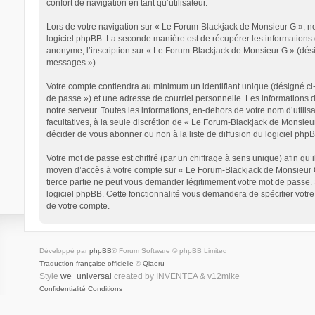
confort de navigation en tant qu’utilisateur.
Lors de votre navigation sur « Le Forum-Blackjack de Monsieur G », n
logiciel phpBB. La seconde manière est de récupérer les informations 
anonyme, l’inscription sur « Le Forum-Blackjack de Monsieur G » (dési
messages »).
Votre compte contiendra au minimum un identifiant unique (désigné ci-
de passe ») et une adresse de courriel personnelle. Les informations
notre serveur. Toutes les informations, en-dehors de votre nom d’utilis
facultatives, à la seule discrétion de « Le Forum-Blackjack de Monsie
décider de vous abonner ou non à la liste de diffusion du logiciel php
Votre mot de passe est chiffré (par un chiffrage à sens unique) afin qu’
moyen d’accès à votre compte sur « Le Forum-Blackjack de Monsieur G
tierce partie ne peut vous demander légitimement votre mot de passe. S
logiciel phpBB. Cette fonctionnalité vous demandera de spécifier votre
de votre compte.
Développé par
phpBB
® Forum Software © phpBB Limited
Traduction française officielle
©
Qiaeru
Style
we_universal
created by INVENTEA & v12mike
Confidentialité
Conditions