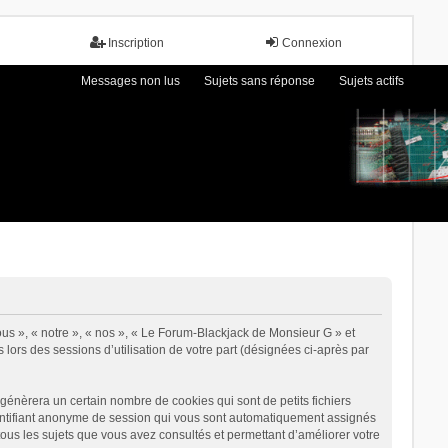
Inscription
Connexion
Messages non lus
Sujets sans réponse
Sujets actifs
ous », « notre », « nos », « Le Forum-Blackjack de Monsieur G » et
 lors des sessions d’utilisation de votre part (désignées ci-après par
énèrera un certain nombre de cookies qui sont de petits fichiers
identifiant anonyme de session qui vous sont automatiquement assignés
tous les sujets que vous avez consultés et permettant d’améliorer votre