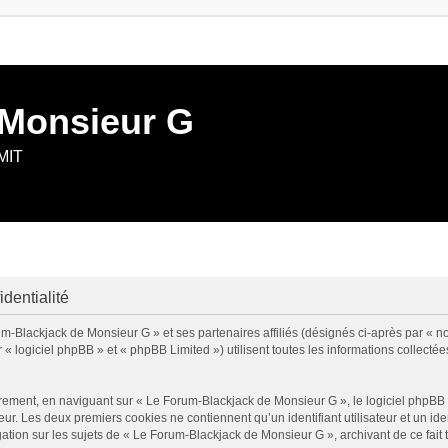
 Monsieur G
 MIT
dentialité
um-Blackjack de Monsieur G » et ses partenaires affiliés (désignés ci-après par « n
 logiciel phpBB » et « phpBB Limited ») utilisent toutes les informations collectées
rement, en naviguant sur « Le Forum-Blackjack de Monsieur G », le logiciel phpBB g
eur. Les deux premiers cookies ne contiennent qu’un identifiant utilisateur et un 
gation sur les sujets de « Le Forum-Blackjack de Monsieur G », archivant de ce fait 