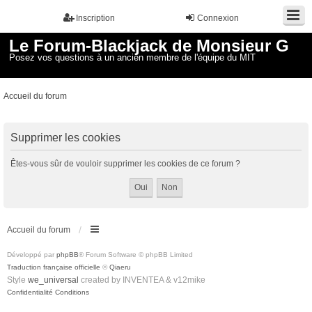
Inscription
Connexion
Le Forum-Blackjack de Monsieur G
Posez vos questions à un ancien membre de l'équipe du MIT
Accueil du forum
Supprimer les cookies
Êtes-vous sûr de vouloir supprimer les cookies de ce forum ?
Accueil du forum
Développé par
phpBB
® Forum Software © phpBB Limited
Traduction française officielle
©
Qiaeru
Style
we_universal
created by INVENTEA & v12mike
Confidentialité
Conditions