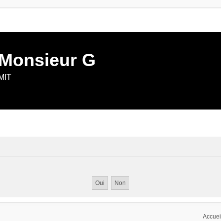
 Monsieur G
 MIT
Accuei