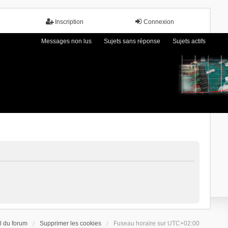
Inscription
Connexion
Messages non lus
Sujets sans réponse
Sujets actifs
l du forum
Supprimer les cookies
Fuseau horaire sur
UTC+02:00