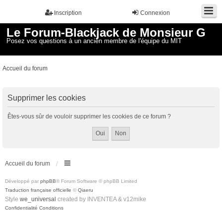
Inscription
Connexion
Le Forum-Blackjack de Monsieur G
Posez vos questions à un ancien membre de l'équipe du MIT
Accueil du forum
Supprimer les cookies
Êtes-vous sûr de vouloir supprimer les cookies de ce forum ?
Accueil du forum
Développé par
phpBB
® Forum Software © phpBB Limited
Traduction française officielle
©
Qiaeru
Style
we_universal
created by INVENTEA & v12mike
Confidentialité
Conditions