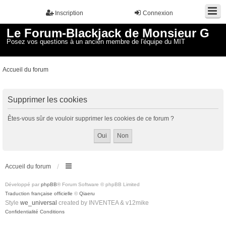
Inscription
Connexion
Le Forum-Blackjack de Monsieur G
Posez vos questions à un ancien membre de l'équipe du MIT
Accueil du forum
Supprimer les cookies
Êtes-vous sûr de vouloir supprimer les cookies de ce forum ?
Accueil du forum
Développé par
phpBB
® Forum Software © phpBB Limited
Traduction française officielle
©
Qiaeru
Style
we_universal
created by INVENTEA & v12mike
Confidentialité
Conditions