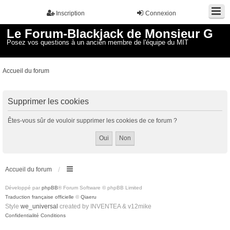
Inscription
Connexion
Le Forum-Blackjack de Monsieur G
Posez vos questions à un ancien membre de l'équipe du MIT
Accueil du forum
Supprimer les cookies
Êtes-vous sûr de vouloir supprimer les cookies de ce forum ?
Accueil du forum
Développé par
phpBB
® Forum Software © phpBB Limited
Traduction française officielle
©
Qiaeru
Style
we_universal
created by INVENTEA & v12mike
Confidentialité
Conditions