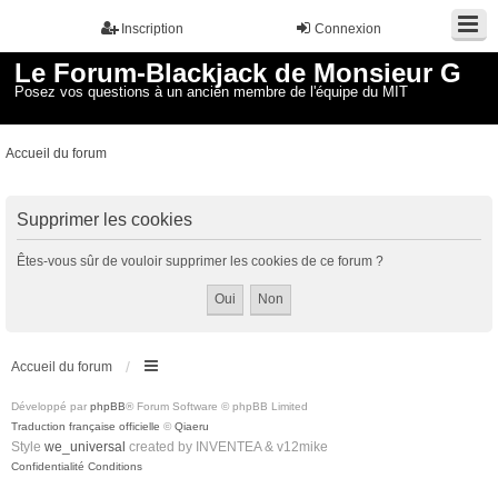
Inscription
Connexion
Le Forum-Blackjack de Monsieur G
Posez vos questions à un ancien membre de l'équipe du MIT
Accueil du forum
Supprimer les cookies
Êtes-vous sûr de vouloir supprimer les cookies de ce forum ?
Accueil du forum
Développé par
phpBB
® Forum Software © phpBB Limited
Traduction française officielle
©
Qiaeru
Style
we_universal
created by INVENTEA & v12mike
Confidentialité
Conditions