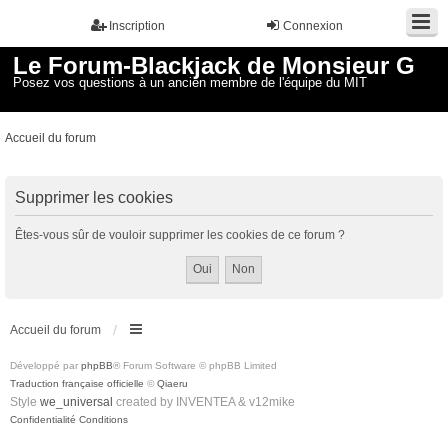
Inscription
Connexion
Le Forum-Blackjack de Monsieur G
Posez vos questions à un ancien membre de l'équipe du MIT
Accueil du forum
Supprimer les cookies
Êtes-vous sûr de vouloir supprimer les cookies de ce forum ?
Accueil du forum
Développé par
phpBB
® Forum Software © phpBB Limited
Traduction française officielle
©
Qiaeru
Style
we_universal
created by INVENTEA & v12mike
Confidentialité
Conditions