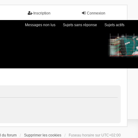
Inscription
Connexion
Messages non lus
Sujets sans réponse
Sujets actifs
l du forum
Supprimer les cookies
Fuseau horaire sur
UTC+02:00