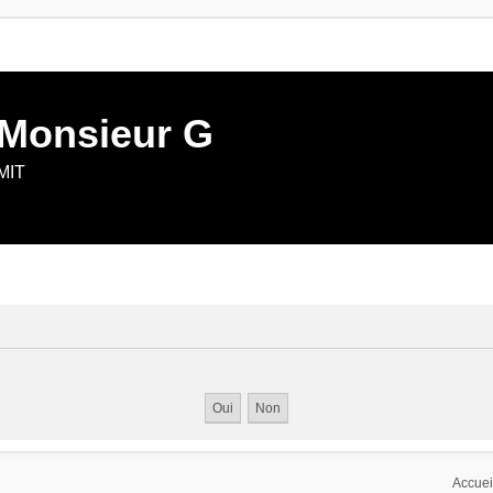
 Monsieur G
 MIT
Accuei