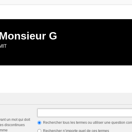
 Monsieur G
 MIT
vant un mot qui doit
Rechercher tous les termes ou utiliser une question c
les discontinues
comme
Rechercher n’importe quel de ces termes