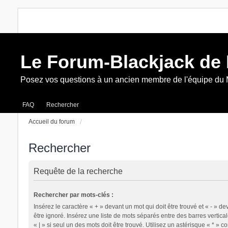
Le Forum-Blackjack de
Posez vos questions à un ancien membre de l'équipe du
FAQ
Rechercher
Accueil du forum
Rechercher
Requête de la recherche
Rechercher par mots-clés :
Insérez le caractère « + » devant un mot qui doit être trouvé et « - » de
être ignoré. Insérez une liste de mots séparés entre des barres vertica
« | » si seul un des mots doit être trouvé. Utilisez un astérisque « * » 