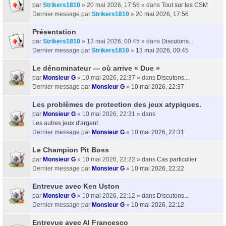
par
Strikers1810
» 20 mai 2026, 17:56 » dans
Tout sur les CSM
Dernier message par
Strikers1810
»
20 mai 2026, 17:56
Présentation
par
Strikers1810
» 13 mai 2026, 00:45 » dans
Discutons...
Dernier message par
Strikers1810
»
13 mai 2026, 00:45
Le dénominateur — où arrive « Due »
par
Monsieur G
» 10 mai 2026, 22:37 » dans
Discutons...
Dernier message par
Monsieur G
»
10 mai 2026, 22:37
Les problèmes de protection des jeux atypiques.
par
Monsieur G
» 10 mai 2026, 22:31 » dans
Les autres jeux d'argent
Dernier message par
Monsieur G
»
10 mai 2026, 22:31
Le Champion Pit Boss
par
Monsieur G
» 10 mai 2026, 22:22 » dans
Cas particulier
Dernier message par
Monsieur G
»
10 mai 2026, 22:22
Entrevue avec Ken Uston
par
Monsieur G
» 10 mai 2026, 22:12 » dans
Discutons...
Dernier message par
Monsieur G
»
10 mai 2026, 22:12
Entrevue avec Al Francesco