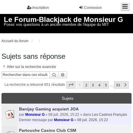
Inscription
Connexion
Le Forum-Blackjack de Monsieur G
Posez vos questions à un ancien membre de l'équipe du MIT
Accueil du forum
Sujets sans réponse
Aller sur la recherche avancée
Rechercher
Recherche avancée
Page
1
sur
33
1
2
3
4
5
33
S
La recherche a retourné 651 résultats
…
Sujets
Banijay Gaming acquiert JOA
par
Monsieur G
» 08 juil. 2026, 15:22 » dans
Les Casinos Français
Dernier message par
Monsieur G
»
08 juil. 2026, 15:22
Partouche Casino Club CSM