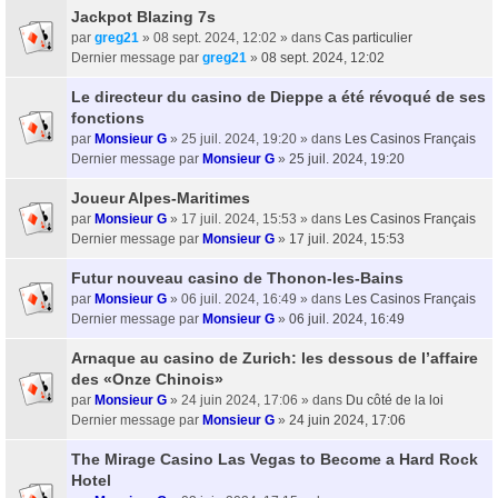
Jackpot Blazing 7s
par
greg21
» 08 sept. 2024, 12:02 » dans
Cas particulier
Dernier message par
greg21
»
08 sept. 2024, 12:02
Le directeur du casino de Dieppe a été révoqué de ses
fonctions
par
Monsieur G
» 25 juil. 2024, 19:20 » dans
Les Casinos Français
Dernier message par
Monsieur G
»
25 juil. 2024, 19:20
Joueur Alpes-Maritimes
par
Monsieur G
» 17 juil. 2024, 15:53 » dans
Les Casinos Français
Dernier message par
Monsieur G
»
17 juil. 2024, 15:53
Futur nouveau casino de Thonon-les-Bains
par
Monsieur G
» 06 juil. 2024, 16:49 » dans
Les Casinos Français
Dernier message par
Monsieur G
»
06 juil. 2024, 16:49
Arnaque au casino de Zurich: les dessous de l’affaire
des «Onze Chinois»
par
Monsieur G
» 24 juin 2024, 17:06 » dans
Du côté de la loi
Dernier message par
Monsieur G
»
24 juin 2024, 17:06
The Mirage Casino Las Vegas to Become a Hard Rock
Hotel