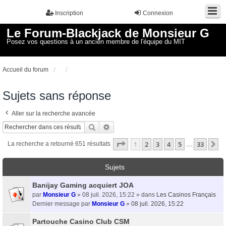
Inscription
Connexion
Le Forum-Blackjack de Monsieur G
Posez vos questions à un ancien membre de l'équipe du MIT
Accueil du forum
Sujets sans réponse
Aller sur la recherche avancée
Rechercher
Recherche avancée
Page
1
sur
33
1
2
3
4
5
33
S
La recherche a retourné 651 résultats
…
Sujets
Banijay Gaming acquiert JOA
par
Monsieur G
» 08 juil. 2026, 15:22 » dans
Les Casinos Français
Dernier message par
Monsieur G
»
08 juil. 2026, 15:22
Partouche Casino Club CSM