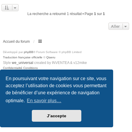
La recherche a retourné 1 résultat • Page
1
sur
1
Aller
Accueil du forum
Développé par
phpBB
® Forum Software © phpBB Limited
Traduction française officielle
©
Qiaeru
Style
we_universal
created by INVENTEA & v12mike
Confidentialité
Conditions
En poursuivant votre navigation sur ce site, vous
acceptez l’utilisation de cookies vous permettant
de bénéficier d’une expérience de navigation
optimale.
En savoir plus…
J’accepte