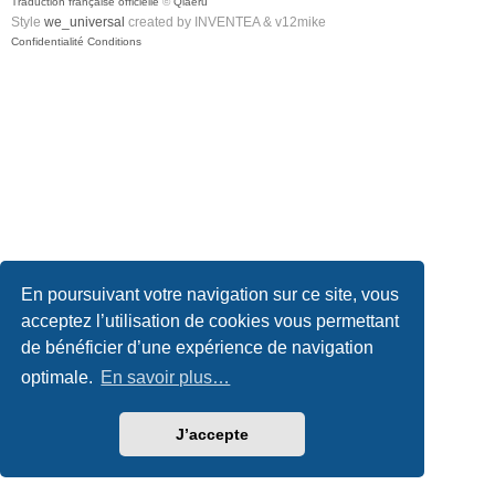
Traduction française officielle
©
Qiaeru
Style
we_universal
created by INVENTEA & v12mike
Confidentialité
Conditions
En poursuivant votre navigation sur ce site, vous
acceptez l’utilisation de cookies vous permettant
de bénéficier d’une expérience de navigation
optimale.
En savoir plus…
J’accepte