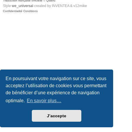
Traduction française officielle
©
Qiaeru
Style
we_universal
created by INVENTEA & v12mike
Confidentialité
Conditions
En poursuivant votre navigation sur ce site, vous
acceptez l’utilisation de cookies vous permettant
de bénéficier d’une expérience de navigation
optimale.
En savoir plus…
J’accepte