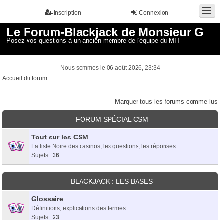
Inscription
Connexion
Le Forum-Blackjack de Monsieur G
Posez vos questions à un ancien membre de l'équipe du MIT
Nous sommes le 06 août 2026, 23:34
Accueil du forum
Marquer tous les forums comme lus
FORUM SPÉCIAL CSM
Tout sur les CSM
La liste Noire des casinos, les questions, les réponses...
Sujets :
36
BLACKJACK : LES BASES
Glossaire
Définitions, explications des termes...
Sujets :
23