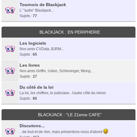
Tournois de Blackjack
L' "autre" Blackjack...
Sujets :
77
BLACKJACK : EN PERIPHERIE
Les logiciels
Nos amis CVData, BJRM...
Sujets :
65
Les livres
Nos amis Griffin, Uston, Schlesinger, Wong...
Sujets :
27
Du côté de la loi
La loi, les chiffres, le judiciaire...l'autre côté du miroir.
Sujets :
80
BLACKJACK : "LE 21eme CAFE"
Discutons...
...de tout et de rien, mais présentons-nous d'abord