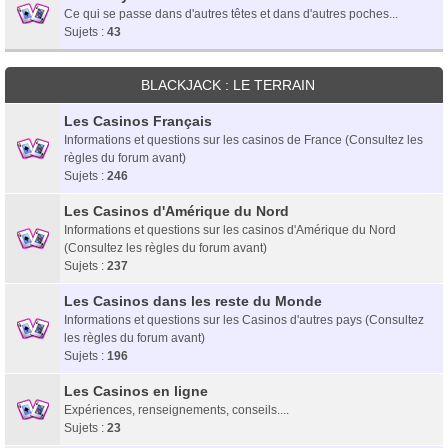
Ce qui se passe dans d'autres têtes et dans d'autres poches...
Sujets :
43
BLACKJACK : LE TERRAIN
Les Casinos Français
Informations et questions sur les casinos de France (Consultez les
règles du forum avant)
Sujets :
246
Les Casinos d'Amérique du Nord
Informations et questions sur les casinos d'Amérique du Nord
(Consultez les règles du forum avant)
Sujets :
237
Les Casinos dans les reste du Monde
Informations et questions sur les Casinos d'autres pays (Consultez
les règles du forum avant)
Sujets :
196
Les Casinos en ligne
Expériences, renseignements, conseils....
Sujets :
23