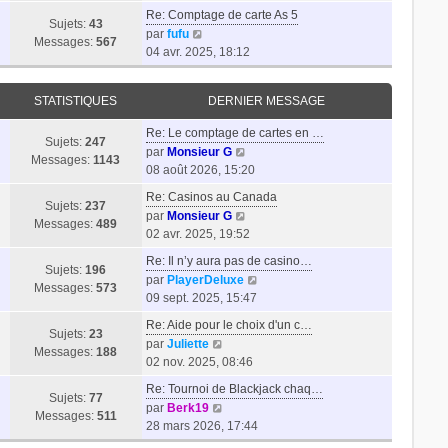
e
e
n
g
e
t
Re: Comptage de carte As 5
s
r
s
Sujets:
43
e
r
e
C
par
fufu
s
n
u
Messages:
567
m
r
o
04 avr. 2025, 18:12
a
i
l
e
l
n
g
e
t
s
e
s
e
r
e
STATISTIQUES
DERNIER MESSAGE
s
d
u
m
r
a
e
l
e
l
Re: Le comptage de cartes en …
g
r
t
Sujets:
247
s
e
C
par
Monsieur G
e
n
e
Messages:
1143
s
d
o
08 août 2026, 15:20
i
r
a
e
n
e
l
Re: Casinos au Canada
g
r
s
Sujets:
237
r
e
C
par
Monsieur G
e
n
u
Messages:
489
m
d
o
02 avr. 2025, 19:52
i
l
e
e
n
e
t
Re: Il n’y aura pas de casino…
s
r
s
Sujets:
196
r
e
C
par
PlayerDeluxe
s
n
u
Messages:
573
m
r
o
09 sept. 2025, 15:47
a
i
l
e
l
n
g
e
t
Re: Aide pour le choix d'un c…
s
e
s
Sujets:
23
e
r
e
C
par
Juliette
s
d
u
Messages:
188
m
r
o
02 nov. 2025, 08:46
a
e
l
e
l
n
g
r
t
Re: Tournoi de Blackjack chaq…
s
e
s
Sujets:
77
e
n
e
C
par
Berk19
s
d
u
Messages:
511
i
r
o
28 mars 2026, 17:44
a
e
l
e
l
n
g