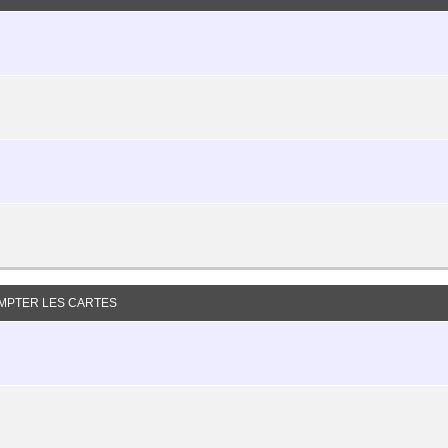
OMPTER LES CARTES