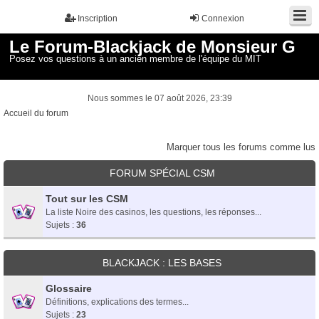
Inscription
Connexion
Le Forum-Blackjack de Monsieur G
Posez vos questions à un ancien membre de l'équipe du MIT
Nous sommes le 07 août 2026, 23:39
Accueil du forum
Marquer tous les forums comme lus
FORUM SPÉCIAL CSM
Tout sur les CSM
La liste Noire des casinos, les questions, les réponses...
Sujets :
36
BLACKJACK : LES BASES
Glossaire
Définitions, explications des termes...
Sujets :
23