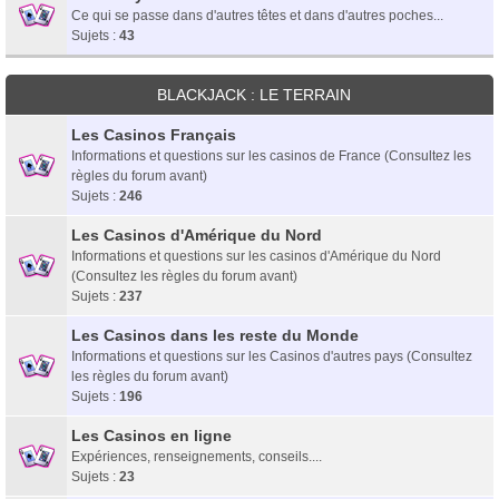
Ce qui se passe dans d'autres têtes et dans d'autres poches...
Sujets :
43
BLACKJACK : LE TERRAIN
Les Casinos Français
Informations et questions sur les casinos de France (Consultez les
règles du forum avant)
Sujets :
246
Les Casinos d'Amérique du Nord
Informations et questions sur les casinos d'Amérique du Nord
(Consultez les règles du forum avant)
Sujets :
237
Les Casinos dans les reste du Monde
Informations et questions sur les Casinos d'autres pays (Consultez
les règles du forum avant)
Sujets :
196
Les Casinos en ligne
Expériences, renseignements, conseils....
Sujets :
23