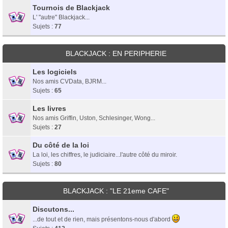
Tournois de Blackjack
L' "autre" Blackjack...
Sujets :
77
BLACKJACK : EN PERIPHERIE
Les logiciels
Nos amis CVData, BJRM...
Sujets :
65
Les livres
Nos amis Griffin, Uston, Schlesinger, Wong...
Sujets :
27
Du côté de la loi
La loi, les chiffres, le judiciaire...l'autre côté du miroir.
Sujets :
80
BLACKJACK : "LE 21eme CAFE"
Discutons...
...de tout et de rien, mais présentons-nous d'abord