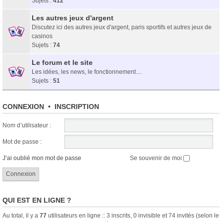
Sujets :
412
Les autres jeux d'argent
Discutez ici des autres jeux d'argent, paris sportifs et autres jeux de
casinos
Sujets :
74
Le forum et le site
Les idées, les news, le fonctionnement....
Sujets :
51
CONNEXION
•
INSCRIPTION
Nom d’utilisateur :
Mot de passe :
J’ai oublié mon mot de passe
Se souvenir de moi
QUI EST EN LIGNE ?
Au total, il y a
77
utilisateurs en ligne :: 3 inscrits, 0 invisible et 74 invités (selon le