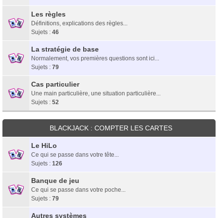
Les règles
Définitions, explications des règles...
Sujets :
46
La stratégie de base
Normalement, vos premières questions sont ici...
Sujets :
79
Cas particulier
Une main particulière, une situation particulière...
Sujets :
52
BLACKJACK : COMPTER LES CARTES
Le HiLo
Ce qui se passe dans votre tête...
Sujets :
126
Banque de jeu
Ce qui se passe dans votre poche...
Sujets :
79
Autres systèmes