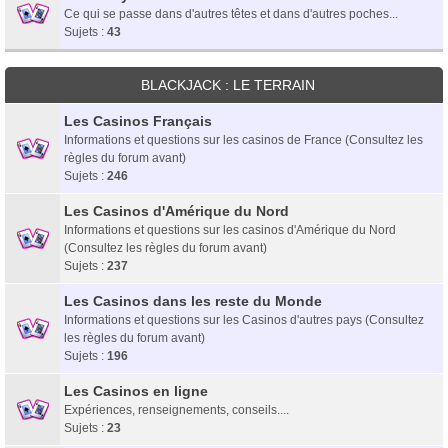
Ce qui se passe dans d'autres têtes et dans d'autres poches...
Sujets :
43
BLACKJACK : LE TERRAIN
Les Casinos Français
Informations et questions sur les casinos de France (Consultez les
règles du forum avant)
Sujets :
246
Les Casinos d'Amérique du Nord
Informations et questions sur les casinos d'Amérique du Nord
(Consultez les règles du forum avant)
Sujets :
237
Les Casinos dans les reste du Monde
Informations et questions sur les Casinos d'autres pays (Consultez
les règles du forum avant)
Sujets :
196
Les Casinos en ligne
Expériences, renseignements, conseils....
Sujets :
23