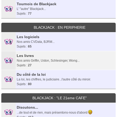
Tournois de Blackjack
L' "autre" Blackjack...
Sujets :
77
BLACKJACK : EN PERIPHERIE
Les logiciels
Nos amis CVData, BJRM...
Sujets :
65
Les livres
Nos amis Griffin, Uston, Schlesinger, Wong...
Sujets :
27
Du côté de la loi
La loi, les chiffres, le judiciaire...l'autre côté du miroir.
Sujets :
80
BLACKJACK : "LE 21eme CAFE"
Discutons...
...de tout et de rien, mais présentons-nous d'abord