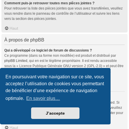
Comment puis-je retrouver toutes mes pièces jointes ?
Pour retrouver la liste des pièces jointes que vous avez transférées, veuillez
vous rendre dans le panneau de contrôle de l’utilisateur et suivre les liens
vers la section des pièces jointes.
Haut
À propos de phpBB
Qui a développé ce logiciel de forum de discussions ?
Ce programme (dans sa forme non modifiée) est produit et distribué par
phpBB Limited
, qui en est le légitime propriétaire. Il est rendu accessible
sous la « Licence Publique Générale GNU version 2 (GPL-2.0) » et peut être
distribué gratuitement. Pour plus d’informations, veuillez consulter la
rubrique «
À propos de phpBB
» (en anglais).
En poursuivant votre navigation sur ce site, vous
acceptez l’utilisation de cookies vous permettant
Haut
de bénéficier d’une expérience de navigation
Pourquoi la fonctionnalité X n’est pas disponible ?
optimale.
En savoir plus…
Ce programme a été développé et mis sous licence par phpBB Limited. Si
vous souhaitez proposer l’intégration d’une nouvelle fonctionnalité, veuillez
vous rendre sur
notre centre d’idées
(en anglais) où vous pourrez voter pour
J’accepte
les idées soumises par d’autres utilisateurs et suggérer les vôtres.
Haut