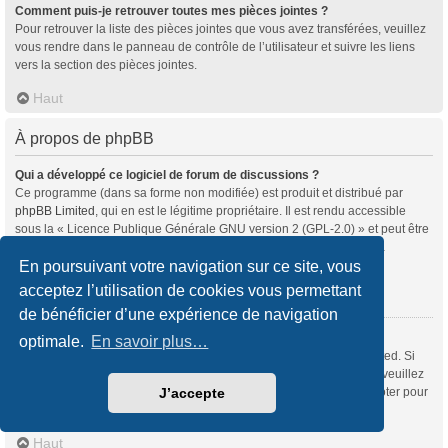
Comment puis-je retrouver toutes mes pièces jointes ?
Pour retrouver la liste des pièces jointes que vous avez transférées, veuillez
vous rendre dans le panneau de contrôle de l’utilisateur et suivre les liens
vers la section des pièces jointes.
Haut
À propos de phpBB
Qui a développé ce logiciel de forum de discussions ?
Ce programme (dans sa forme non modifiée) est produit et distribué par
phpBB Limited
, qui en est le légitime propriétaire. Il est rendu accessible
sous la « Licence Publique Générale GNU version 2 (GPL-2.0) » et peut être
distribué gratuitement. Pour plus d’informations, veuillez consulter la
rubrique «
À propos de phpBB
» (en anglais).
En poursuivant votre navigation sur ce site, vous
acceptez l’utilisation de cookies vous permettant
Haut
de bénéficier d’une expérience de navigation
Pourquoi la fonctionnalité X n’est pas disponible ?
optimale.
En savoir plus…
Ce programme a été développé et mis sous licence par phpBB Limited. Si
vous souhaitez proposer l’intégration d’une nouvelle fonctionnalité, veuillez
vous rendre sur
notre centre d’idées
(en anglais) où vous pourrez voter pour
J’accepte
les idées soumises par d’autres utilisateurs et suggérer les vôtres.
Haut