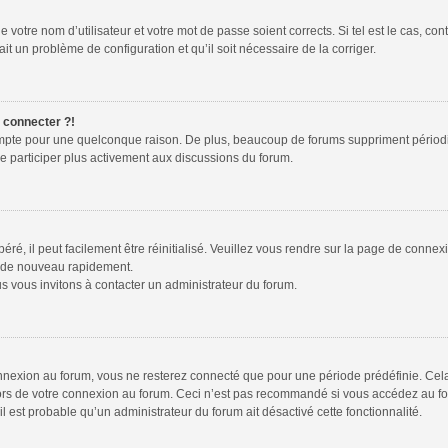
 votre nom d’utilisateur et votre mot de passe soient corrects. Si tel est le cas, co
ait un problème de configuration et qu’il soit nécessaire de la corriger.
e connecter ?!
ompte pour une quelconque raison. De plus, beaucoup de forums suppriment périodiquem
de participer plus activement aux discussions du forum.
é, il peut facilement être réinitialisé. Veuillez vous rendre sur la page de connex
r de nouveau rapidement.
s vous invitons à contacter un administrateur du forum.
nexion au forum, vous ne resterez connecté que pour une période prédéfinie. Cela p
lors de votre connexion au forum. Ceci n’est pas recommandé si vous accédez au fo
 il est probable qu’un administrateur du forum ait désactivé cette fonctionnalité.