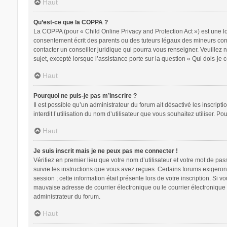
Haut
Qu’est-ce que la COPPA ?
La COPPA (pour « Child Online Privacy and Protection Act ») est une l
consentement écrit des parents ou des tuteurs légaux des mineurs conc
contacter un conseiller juridique qui pourra vous renseigner. Veuillez
sujet, excepté lorsque l’assistance porte sur la question « Qui dois-je
Haut
Pourquoi ne puis-je pas m’inscrire ?
Il est possible qu’un administrateur du forum ait désactivé les inscrip
interdit l’utilisation du nom d’utilisateur que vous souhaitez utiliser. P
Haut
Je suis inscrit mais je ne peux pas me connecter !
Vérifiez en premier lieu que votre nom d’utilisateur et votre mot de pa
suivre les instructions que vous avez reçues. Certains forums exigeron
session ; cette information était présente lors de votre inscription. Si
mauvaise adresse de courrier électronique ou le courrier électronique a
administrateur du forum.
Haut