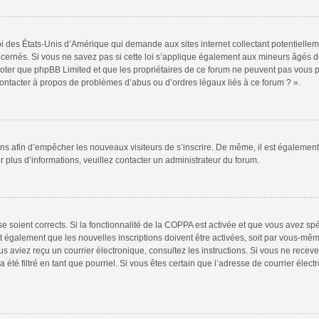
oi des États-Unis d’Amérique qui demande aux sites internet collectant potentiell
ernés. Si vous ne savez pas si cette loi s’applique également aux mineurs âgés de
 noter que phpBB Limited et que les propriétaires de ce forum ne peuvent pas vous 
 contacter à propos de problèmes d’abus ou d’ordres légaux liés à ce forum ? ».
tions afin d’empêcher les nouveaux visiteurs de s’inscrire. De même, il est égalemen
our plus d’informations, veuillez contacter un administrateur du forum.
sse soient corrects. Si la fonctionnalité de la COPPA est activée et que vous avez sp
t également que les nouvelles inscriptions doivent être activées, soit par vous-mêm
 vous aviez reçu un courrier électronique, consultez les instructions. Si vous ne re
 été filtré en tant que pourriel. Si vous êtes certain que l’adresse de courrier élec