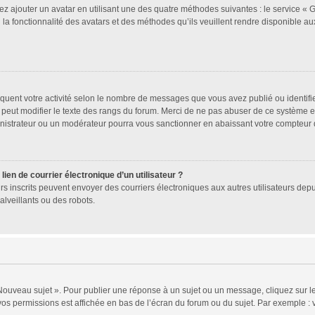
ez ajouter un avatar en utilisant une des quatre méthodes suivantes : le service « Gr
a fonctionnalité des avatars et des méthodes qu’ils veuillent rendre disponible aux
quent votre activité selon le nombre de messages que vous avez publié ou identifien
 peut modifier le texte des rangs du forum. Merci de ne pas abuser de ce système 
inistrateur ou un modérateur pourra vous sanctionner en abaissant votre compteu
ien de courrier électronique d’un utilisateur ?
ateurs inscrits peuvent envoyer des courriers électroniques aux autres utilisateurs d
lveillants ou des robots.
Nouveau sujet ». Pour publier une réponse à un sujet ou un message, cliquez sur le
vos permissions est affichée en bas de l’écran du forum ou du sujet. Par exemple 