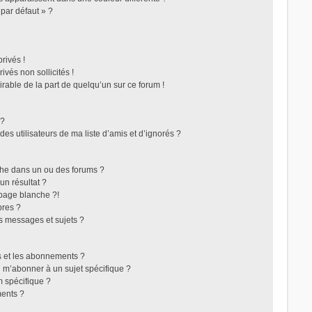
 par défaut » ?
rivés !
vés non sollicités !
irable de la part de quelqu’un sur ce forum !
 ?
s utilisateurs de ma liste d’amis et d’ignorés ?
che dans un ou des forums ?
n résultat ?
page blanche ?!
res ?
s messages et sujets ?
ris et les abonnements ?
 m’abonner à un sujet spécifique ?
 spécifique ?
ents ?