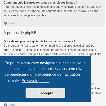
Comment puis-je retrouver toutes mes pièces jointes ?
Pour retrouver la liste des pièces jointes que vous avez transférées, veuillez
vous rendre dans le panneau de contrôle de l’utilisateur et suivre les liens
vers la section des pièces jointes.
Haut
À propos de phpBB
Qui a développé ce logiciel de forum de discussions ?
Ce programme (dans sa forme non modifiée) est produit et distribué par
phpBB Limited
, qui en est le légitime propriétaire. Il est rendu accessible
sous la « Licence Publique Générale GNU version 2 (GPL-2.0) » et peut être
distribué gratuitement. Pour plus d’informations, veuillez consulter la
rubrique «
À propos de phpBB
» (en anglais).
En poursuivant votre navigation sur ce site, vous
acceptez l’utilisation de cookies vous permettant
Haut
de bénéficier d’une expérience de navigation
Pourquoi la fonctionnalité X n’est pas disponible ?
optimale.
En savoir plus…
Ce programme a été développé et mis sous licence par phpBB Limited. Si
vous souhaitez proposer l’intégration d’une nouvelle fonctionnalité, veuillez
vous rendre sur
notre centre d’idées
(en anglais) où vous pourrez voter pour
J’accepte
les idées soumises par d’autres utilisateurs et suggérer les vôtres.
Haut