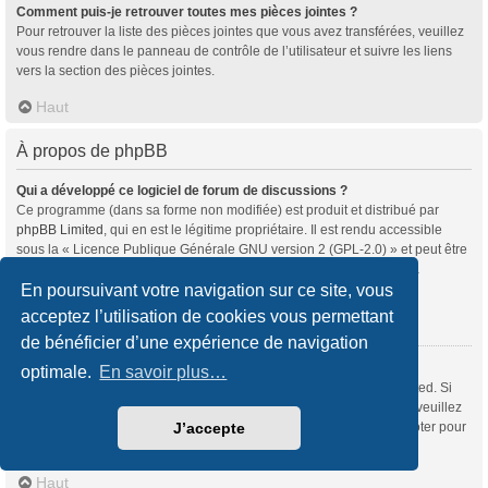
Comment puis-je retrouver toutes mes pièces jointes ?
Pour retrouver la liste des pièces jointes que vous avez transférées, veuillez
vous rendre dans le panneau de contrôle de l’utilisateur et suivre les liens
vers la section des pièces jointes.
Haut
À propos de phpBB
Qui a développé ce logiciel de forum de discussions ?
Ce programme (dans sa forme non modifiée) est produit et distribué par
phpBB Limited
, qui en est le légitime propriétaire. Il est rendu accessible
sous la « Licence Publique Générale GNU version 2 (GPL-2.0) » et peut être
distribué gratuitement. Pour plus d’informations, veuillez consulter la
rubrique «
À propos de phpBB
» (en anglais).
En poursuivant votre navigation sur ce site, vous
acceptez l’utilisation de cookies vous permettant
Haut
de bénéficier d’une expérience de navigation
Pourquoi la fonctionnalité X n’est pas disponible ?
optimale.
En savoir plus…
Ce programme a été développé et mis sous licence par phpBB Limited. Si
vous souhaitez proposer l’intégration d’une nouvelle fonctionnalité, veuillez
vous rendre sur
notre centre d’idées
(en anglais) où vous pourrez voter pour
J’accepte
les idées soumises par d’autres utilisateurs et suggérer les vôtres.
Haut