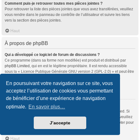
Comment puis-je retrouver toutes mes pièces jointes ?
Pour retrouver la liste des pièces jointes que vous avez transférées, veuillez
vous rendre dans le panneau de contrôle de l’utilisateur et suivre les liens
vers la section des pièces jointes.
Haut
À propos de phpBB
Qui a développé ce logiciel de forum de discussions ?
Ce programme (dans sa forme non modifiée) est produit et distribué par
phpBB Limited
, qui en est le légitime propriétaire. Il est rendu accessible
sous la « Licence Publique Générale GNU version 2 (GPL-2.0) » et peut être
distribué gratuitement. Pour plus d’informations, veuillez consulter la
rubrique «
À propos de phpBB
» (en anglais).
En poursuivant votre navigation sur ce site, vous
acceptez l’utilisation de cookies vous permettant
Haut
de bénéficier d’une expérience de navigation
Pourquoi la fonctionnalité X n’est pas disponible ?
optimale.
En savoir plus…
Ce programme a été développé et mis sous licence par phpBB Limited. Si
vous souhaitez proposer l’intégration d’une nouvelle fonctionnalité, veuillez
vous rendre sur
notre centre d’idées
(en anglais) où vous pourrez voter pour
J’accepte
les idées soumises par d’autres utilisateurs et suggérer les vôtres.
Haut