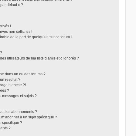
 par défaut » ?
rivés !
vés non sollicités !
irable de la part de quelqu’un sur ce forum !
 ?
s utilisateurs de ma liste d’amis et d’ignorés ?
che dans un ou des forums ?
n résultat ?
page blanche ?!
res ?
s messages et sujets ?
ris et les abonnements ?
 m’abonner à un sujet spécifique ?
 spécifique ?
ents ?