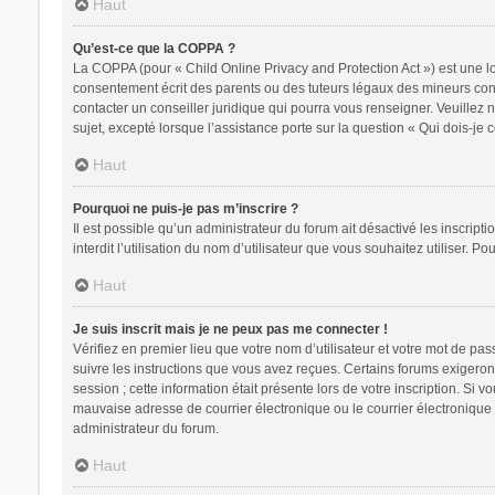
Haut
Qu’est-ce que la COPPA ?
La COPPA (pour « Child Online Privacy and Protection Act ») est une l
consentement écrit des parents ou des tuteurs légaux des mineurs conc
contacter un conseiller juridique qui pourra vous renseigner. Veuillez
sujet, excepté lorsque l’assistance porte sur la question « Qui dois-je
Haut
Pourquoi ne puis-je pas m’inscrire ?
Il est possible qu’un administrateur du forum ait désactivé les inscrip
interdit l’utilisation du nom d’utilisateur que vous souhaitez utiliser. P
Haut
Je suis inscrit mais je ne peux pas me connecter !
Vérifiez en premier lieu que votre nom d’utilisateur et votre mot de pa
suivre les instructions que vous avez reçues. Certains forums exigeron
session ; cette information était présente lors de votre inscription. Si
mauvaise adresse de courrier électronique ou le courrier électronique a
administrateur du forum.
Haut