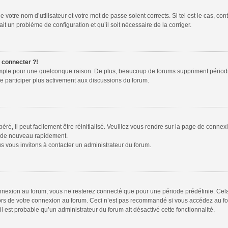
 votre nom d’utilisateur et votre mot de passe soient corrects. Si tel est le cas, co
ait un problème de configuration et qu’il soit nécessaire de la corriger.
e connecter ?!
ompte pour une quelconque raison. De plus, beaucoup de forums suppriment périodiquem
de participer plus activement aux discussions du forum.
é, il peut facilement être réinitialisé. Veuillez vous rendre sur la page de connex
r de nouveau rapidement.
s vous invitons à contacter un administrateur du forum.
nexion au forum, vous ne resterez connecté que pour une période prédéfinie. Cela p
lors de votre connexion au forum. Ceci n’est pas recommandé si vous accédez au fo
 il est probable qu’un administrateur du forum ait désactivé cette fonctionnalité.