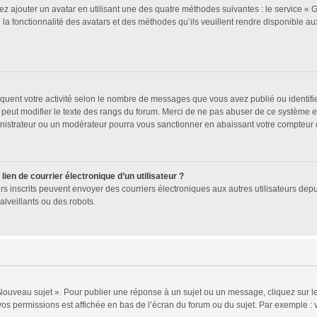
ez ajouter un avatar en utilisant une des quatre méthodes suivantes : le service « Gr
a fonctionnalité des avatars et des méthodes qu’ils veuillent rendre disponible aux
quent votre activité selon le nombre de messages que vous avez publié ou identifien
 peut modifier le texte des rangs du forum. Merci de ne pas abuser de ce système 
inistrateur ou un modérateur pourra vous sanctionner en abaissant votre compteu
ien de courrier électronique d’un utilisateur ?
ateurs inscrits peuvent envoyer des courriers électroniques aux autres utilisateurs d
lveillants ou des robots.
Nouveau sujet ». Pour publier une réponse à un sujet ou un message, cliquez sur le
vos permissions est affichée en bas de l’écran du forum ou du sujet. Par exemple 