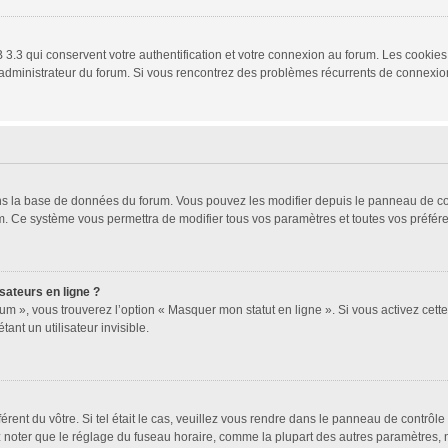
3.3 qui conservent votre authentification et votre connexion au forum. Les cookies 
 un administrateur du forum. Si vous rencontrez des problèmes récurrents de connex
ans la base de données du forum. Vous pouvez les modifier depuis le panneau de cont
um. Ce système vous permettra de modifier tous vos paramètres et toutes vos préfér
sateurs en ligne ?
um », vous trouverez l’option « Masquer mon statut en ligne ». Si vous activez cett
t un utilisateur invisible.
férent du vôtre. Si tel était le cas, veuillez vous rendre dans le panneau de contrôle 
oter que le réglage du fuseau horaire, comme la plupart des autres paramètres, n’est