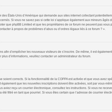
oi des États-Unis d’Amérique qui demande aux sites internet collectant potentiell
ernés. Si vous ne savez pas si cette loi s’applique également aux mineurs âgés de
 noter que phpBB Limited et que les propriétaires de ce forum ne peuvent pas vous 
 contacter à propos de problèmes d’abus ou d’ordres légaux liés à ce forum ? ».
tions afin d’empêcher les nouveaux visiteurs de s’inscrire. De même, il est égalemen
our plus d’informations, veuillez contacter un administrateur du forum.
sse soient corrects. Si la fonctionnalité de la COPPA est activée et que vous avez sp
t également que les nouvelles inscriptions doivent être activées, soit par vous-mêm
 vous aviez reçu un courrier électronique, consultez les instructions. Si vous ne re
 été filtré en tant que pourriel. Si vous êtes certain que l’adresse de courrier élec