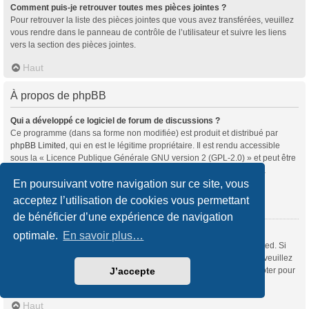
Comment puis-je retrouver toutes mes pièces jointes ?
Pour retrouver la liste des pièces jointes que vous avez transférées, veuillez
vous rendre dans le panneau de contrôle de l’utilisateur et suivre les liens
vers la section des pièces jointes.
Haut
À propos de phpBB
Qui a développé ce logiciel de forum de discussions ?
Ce programme (dans sa forme non modifiée) est produit et distribué par
phpBB Limited
, qui en est le légitime propriétaire. Il est rendu accessible
sous la « Licence Publique Générale GNU version 2 (GPL-2.0) » et peut être
distribué gratuitement. Pour plus d’informations, veuillez consulter la
rubrique «
À propos de phpBB
» (en anglais).
En poursuivant votre navigation sur ce site, vous
acceptez l’utilisation de cookies vous permettant
Haut
de bénéficier d’une expérience de navigation
Pourquoi la fonctionnalité X n’est pas disponible ?
optimale.
En savoir plus…
Ce programme a été développé et mis sous licence par phpBB Limited. Si
vous souhaitez proposer l’intégration d’une nouvelle fonctionnalité, veuillez
vous rendre sur
notre centre d’idées
(en anglais) où vous pourrez voter pour
J’accepte
les idées soumises par d’autres utilisateurs et suggérer les vôtres.
Haut