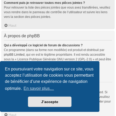
Comment puis-je retrouver toutes mes pièces jointes ?
Pour retrouver la liste des pièces jointes que vous avez transférées, veuillez
vous rendre dans le panneau de contrôle de l’utilisateur et suivre les liens
vers la section des pièces jointes.
Haut
À propos de phpBB
Qui a développé ce logiciel de forum de discussions ?
Ce programme (dans sa forme non modifiée) est produit et distribué par
phpBB Limited
, qui en est le légitime propriétaire. Il est rendu accessible
sous la « Licence Publique Générale GNU version 2 (GPL-2.0) » et peut être
distribué gratuitement. Pour plus d’informations, veuillez consulter la
rubrique «
À propos de phpBB
» (en anglais).
En poursuivant votre navigation sur ce site, vous
acceptez l’utilisation de cookies vous permettant
Haut
de bénéficier d’une expérience de navigation
Pourquoi la fonctionnalité X n’est pas disponible ?
optimale.
En savoir plus…
Ce programme a été développé et mis sous licence par phpBB Limited. Si
vous souhaitez proposer l’intégration d’une nouvelle fonctionnalité, veuillez
vous rendre sur
notre centre d’idées
(en anglais) où vous pourrez voter pour
J’accepte
les idées soumises par d’autres utilisateurs et suggérer les vôtres.
Haut