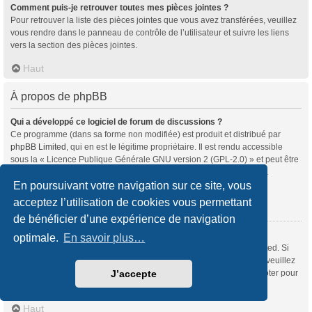
Comment puis-je retrouver toutes mes pièces jointes ?
Pour retrouver la liste des pièces jointes que vous avez transférées, veuillez
vous rendre dans le panneau de contrôle de l’utilisateur et suivre les liens
vers la section des pièces jointes.
Haut
À propos de phpBB
Qui a développé ce logiciel de forum de discussions ?
Ce programme (dans sa forme non modifiée) est produit et distribué par
phpBB Limited
, qui en est le légitime propriétaire. Il est rendu accessible
sous la « Licence Publique Générale GNU version 2 (GPL-2.0) » et peut être
distribué gratuitement. Pour plus d’informations, veuillez consulter la
rubrique «
À propos de phpBB
» (en anglais).
En poursuivant votre navigation sur ce site, vous
acceptez l’utilisation de cookies vous permettant
Haut
de bénéficier d’une expérience de navigation
Pourquoi la fonctionnalité X n’est pas disponible ?
optimale.
En savoir plus…
Ce programme a été développé et mis sous licence par phpBB Limited. Si
vous souhaitez proposer l’intégration d’une nouvelle fonctionnalité, veuillez
vous rendre sur
notre centre d’idées
(en anglais) où vous pourrez voter pour
J’accepte
les idées soumises par d’autres utilisateurs et suggérer les vôtres.
Haut