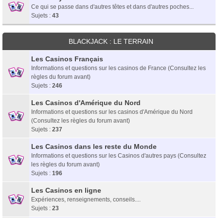
Ce qui se passe dans d'autres têtes et dans d'autres poches...
Sujets :
43
BLACKJACK : LE TERRAIN
Les Casinos Français
Informations et questions sur les casinos de France (Consultez les
règles du forum avant)
Sujets :
246
Les Casinos d'Amérique du Nord
Informations et questions sur les casinos d'Amérique du Nord
(Consultez les règles du forum avant)
Sujets :
237
Les Casinos dans les reste du Monde
Informations et questions sur les Casinos d'autres pays (Consultez
les règles du forum avant)
Sujets :
196
Les Casinos en ligne
Expériences, renseignements, conseils....
Sujets :
23